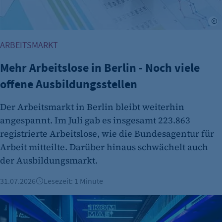
Name:
A
cookie_consent
ARBEITSMARKT
Zweck:
Dieser Cookie speichert die ausgewählten
Mehr Arbeitslose in Berlin - Noch viele
Einverständnis-Optionen des Benutzers
offene Ausbildungsstellen
Cookie Laufzeit:
1 Jahr
Der Arbeitsmarkt in Berlin bleibt weiterhin
angespannt. Im Juli gab es insgesamt 223.863
registrierte Arbeitslose, wie die Bundesagentur für
Arbeit mitteilte. Darüber hinaus schwächelt auch
der Ausbildungsmarkt.
31.07.2026
Lesezeit: 1 Minute
etracker Analytics
Globale Wege im Recruiting: Wie das Start-up 1Komma5° Elek
Name: