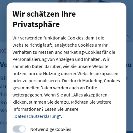
Wir schätzen Ihre
Privatsphäre
a
Wir verwenden funktionale Cookies, damit die
Website richtig läuft, analytische Cookies um Ihr
KÖPFE DER BERLINER WIRTSCHAFT
Verhalten zu messen und Marketing-Cookies für die
Personalisierung von Anzeigen und Inhalten. Wir
Vorgestellt: Ricardo dos Santos Miquelino
sammeln Daten darüber, wie Sie unsere Website
nutzen, um die Nutzung unserer Website anzupassen
Ricardo dos Santos Miquelino, Geschäftsführer der
oder zu personalisieren. Die durch Marketing-Cookies
and dos Santos GmbH, spricht im Interview über
gesammelten Daten werden auch an Dritte
Transformationsprozesse in Organisationen,
weitergegeben. Wenn Sie auf „Alles akzeptieren“
Kollektive Intelligenz und KI sowie die Gründe,
klicken, stimmen Sie dem zu. Möchten Sie weitere
Informationen? Lesen Sie unsere
warum er nicht mehr ausbildet.
„
Datenschutzerklärung
“.
04.08.2026
Lesezeit: 2 Minuten
Sabine Hölper
Notwendige Cookies