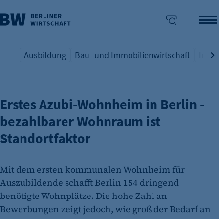
Ausbildung
Bau- und Immobilienwirtschaft
Indus
AUSBILDUNG & WOHNUNGSMARKT
Übersicht Schlagwort
Übersicht Schlagwort
Übers
enü überspringen
Erstes Azubi-Wohnheim in Berlin -
bezahlbarer Wohnraum ist
Standortfaktor
Mit dem ersten kommunalen Wohnheim für
Auszubildende schafft Berlin 154 dringend
benötigte Wohnplätze. Die hohe Zahl an
Bewerbungen zeigt jedoch, wie groß der Bedarf an