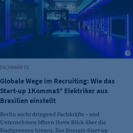
et_oi_v2
Anbieter:
etracker GmbH
Zweck:
Cookie Erkennung
Cookie Laufzeit:
S
2 Jahre
FACHKRÄFTE
etracker Analytics
Globale Wege im Recruiting: Wie das
Name:
Start-up 1Komma5° Elektriker aus
et_allow_cookies
Brasilien einstellt
Anbieter:
etracker GmbH
Berlin sucht dringend Fachkräfte – und
Zweck:
Unternehmen öffnen ihren Blick über die
Es erlaubt eTracker Cookies zu setzen.
Stadtgrenzen hinaus. Das Energie-Start-up