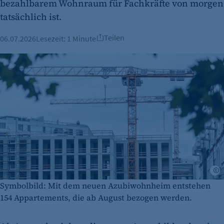
bezahlbarem Wohnraum für Fachkräfte von morgen
tatsächlich ist.
Teilen
06.07.2026
Lesezeit:
1 Minute
A
Symbolbild: Mit dem neuen Azubiwohnheim entstehen
154 Appartements, die ab August bezogen werden.