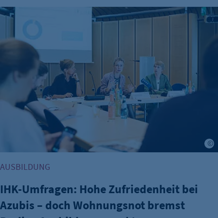
IHK-Umfragen: Hohe Zufriedenheit bei Azubis – doch Woh
J
AUSBILDUNG
IHK-Umfragen: Hohe Zufriedenheit bei
Azubis – doch Wohnungsnot bremst