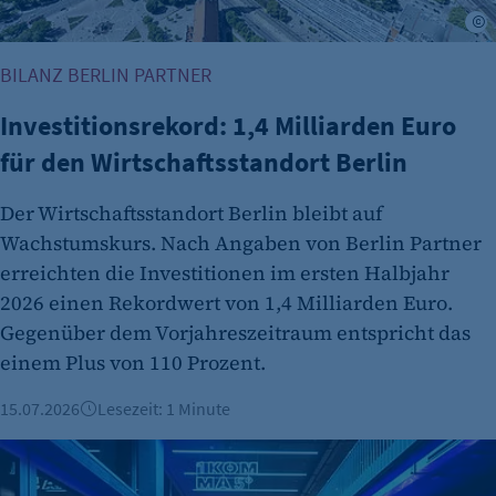
©
BILANZ BERLIN PARTNER
Investitionsrekord: 1,4 Milliarden Euro
für den Wirtschaftsstandort Berlin
etracker Analytics
Der Wirtschaftsstandort Berlin bleibt auf
Wachstumskurs. Nach Angaben von Berlin Partner
Name:
et_oi_v2
erreichten die Investitionen im ersten Halbjahr
2026 einen Rekordwert von 1,4 Milliarden Euro.
Anbieter:
Gegenüber dem Vorjahreszeitraum entspricht das
etracker GmbH
einem Plus von 110 Prozent.
Zweck:
Cookie Erkennung
15.07.2026
Lesezeit: 1 Minute
Cookie Laufzeit:
Globale Wege im Recruiting: Wie das Start-up 1Komma5° Elek
2 Jahre