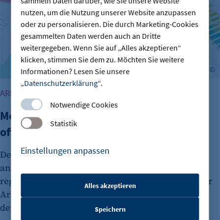
sammeln Daten darüber, wie Sie unsere Website
nutzen, um die Nutzung unserer Website anzupassen
oder zu personalisieren. Die durch Marketing-Cookies
gesammelten Daten werden auch an Dritte
weitergegeben. Wenn Sie auf „Alles akzeptieren“
klicken, stimmen Sie dem zu. Möchten Sie weitere
A
Informationen? Lesen Sie unsere
„
Datenschutzerklärung
“.
ARBEITSMARKT
Notwendige Cookies
Mehr Arbeitslose in Berlin - Noch viele
Statistik
offene Ausbildungsstellen
Einstellungen anpassen
Der Arbeitsmarkt in Berlin bleibt weiterhin
angespannt. Im Juli gab es insgesamt 223.863
registrierte Arbeitslose, wie die Bundesagentur für
Alles akzeptieren
Arbeit mitteilte. Darüber hinaus schwächelt auch
etracker Sitzungs-Cookie
der Ausbildungsmarkt.
Speichern
Name: