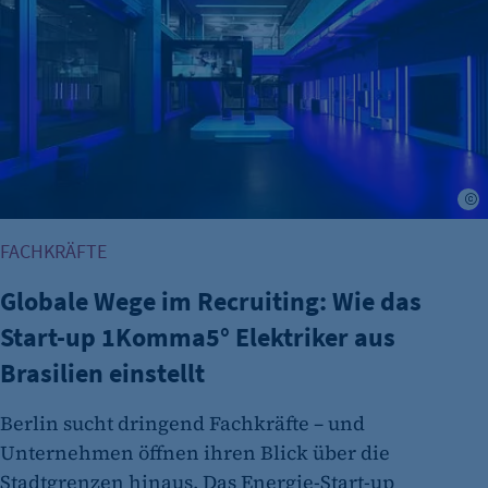
etracker Analytics
Name:
et_allow_cookies
Anbieter:
etracker GmbH
Zweck:
S
Es erlaubt eTracker Cookies zu setzen.
FACHKRÄFTE
Cookie Laufzeit:
480 Tage
Globale Wege im Recruiting: Wie das
Start-up 1Komma5° Elektriker aus
etracker Analytics
Brasilien einstellt
Name:
isSdEnabled
Berlin sucht dringend Fachkräfte – und
Anbieter:
Unternehmen öffnen ihren Blick über die
etracker GmbH
Stadtgrenzen hinaus. Das Energie-Start-up