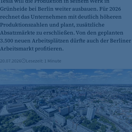
Tesla will die Produktion in seinem Werk in
Zweck:
Grünheide bei Berlin weiter ausbauen. Für 2026
Session-Cookie für die Verwaltung von
rechnet das Unternehmen mit deutlich höheren
Benutzer-Sessions (z. B. bei Login, Umfrage
Produktionszahlen und plant, zusätzliche
oder Formularen). Wird auch bei Caching zur
Absatzmärkte zu erschließen. Von den geplanten
Identifizierung verwendet.
3.500 neuen Arbeitsplätzen dürfte auch der Berliner
Cookie Laufzeit:
Arbeitsmarkt profitieren.
Session
20.07.2026
Lesezeit: 1 Minute
Cookie Consent
Investitionsrekord: 1,4 Milliarden Euro für den Wirtschaftss
Name:
cookie_consent
Zweck:
Dieser Cookie speichert die ausgewählten
Einverständnis-Optionen des Benutzers
Cookie Laufzeit:
1 Jahr