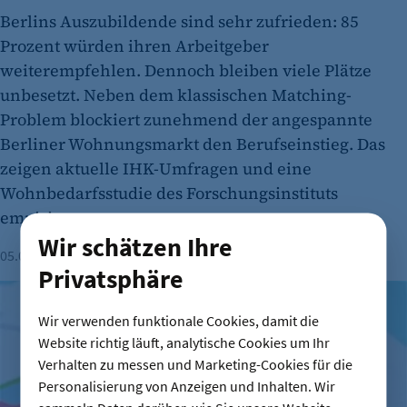
Berlins Auszubildende sind sehr zufrieden: 85
Prozent würden ihren Arbeitgeber
weiterempfehlen. Dennoch bleiben viele Plätze
unbesetzt. Neben dem klassischen Matching-
Problem blockiert zunehmend der angespannte
Berliner Wohnungsmarkt den Berufseinstieg. Das
zeigen aktuelle IHK-Umfragen und eine
Wohnbedarfsstudie des Forschungsinstituts
empirica.
Wir schätzen Ihre
05.08.2026
Lesezeit: 2 Minuten
Milena Fritzsche
Privatsphäre
Mehr Arbeitslose in Berlin - Noch viele offene Ausbildungss
Wir verwenden funktionale Cookies, damit die
Website richtig läuft, analytische Cookies um Ihr
Verhalten zu messen und Marketing-Cookies für die
Personalisierung von Anzeigen und Inhalten. Wir