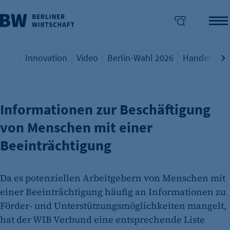
Innovation
Video
Berlin-Wahl 2026
Handel
Qu
INKLUSION
Übersicht Schlagwort
Übersicht Schlagwort
Übersicht Schlagwort
Übersicht S
Üb
enü überspringen
Informationen zur Beschäftigung
von Menschen mit einer
Beeinträchtigung
Da es potenziellen Arbeitgebern von Menschen mit
einer Beeinträchtigung häufig an Informationen zu
Förder- und Unterstützungsmöglichkeiten mangelt,
hat der WIB Verbund eine entsprechende Liste