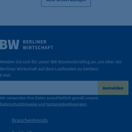
Weitere Infos
Wirtschaft.
IHK Berlin. Offizieller Unterstützer der Berliner
Melden Sie sich für unser BW Wochenbriefing an, um über die
Berliner Wirtschaft auf dem Laufenden zu bleiben.
tatsächlich unterstützt.
E-Mail
konkret bedeutet – und wie die IHK Berlin Unternehmen
Durch ihre Perspektiven wird deutlich, was der Claim
Anmelden
der Berliner Wirtschaft.
Wir verwenden Ihre Daten ausschließlich gemäß unserer
Datenschutzhinweise und Nutzungsbedingungen.
Die Unternehmer stehen stellvertretend für die Vielfalt
mit Haltung.
Branchentrends
Jetzt löst die Kammer diese Frage auf – klar, sichtbar und