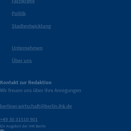
Fachkräfte
angestoßen.
Politik
IHK?“
wurde bewusst Neugier geweckt und Gespräche
Kampagne der IHK Berlin in die nächste Stufe. Mit
„WTF is
Stadtentwicklung
Nach einer aufmerksamkeitsstarken Teaserphase geht die
IHK Berlin. Offizieller Unterstützer der Berliner Wirtschaft.
Unternehmen
Über uns
Kontakt zur Redaktion
Wir freuen uns über Ihre Anregungen
berliner.wirtschaft@berlin.ihk.de
+49 30 31510 901
Ein Angebot der IHK Berlin