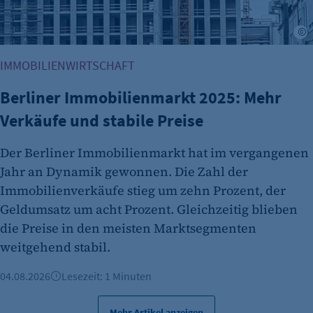
etracker Analytics
Name:
A
isSdEnabled
IMMOBILIENWIRTSCHAFT
Anbieter:
etracker GmbH
Berliner Immobilienmarkt 2025: Mehr
Verkäufe und stabile Preise
Zweck:
Erkennung, ob bei dem Besucher die
Der Berliner Immobilienmarkt hat im vergangenen
Scrolltiefe gemessen wird.
Jahr an Dynamik gewonnen. Die Zahl der
Cookie Laufzeit:
Immobilienverkäufe stieg um zehn Prozent, der
24 Std.
Geldumsatz um acht Prozent. Gleichzeitig blieben
die Preise in den meisten Marktsegmenten
weitgehend stabil.
04.08.2026
Lesezeit: 1 Minuten
Mehr Artikel anzeigen