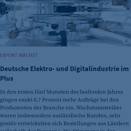
fe_typo_user
Name:
fe_typo_user
Anbieter:
CMS TYPO3
©
Zweck:
EXPORT WÄCHST
Session-Cookie für die Verwaltung von
Benutzer-Sessions (z. B. bei Login, Umfrage
Deutsche Elektro- und Digitalindustrie im
oder Formularen). Wird auch bei Caching zur
Plus
Identifizierung verwendet.
Cookie Laufzeit:
In den ersten fünf Monaten des laufenden Jahres
Session
gingen exakt 8,7 Prozent mehr Aufträge bei den
Produzenten der Branche ein. Wachstumstreiber
Cookie Consent
waren insbesondere ausländische Kunden, sehr
Name:
positiv entwickelten sich Bestellungen aus Ländern
cookie_consent