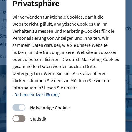
Privatsphäre
Das Berliner Fintech-Unternehmen Moss ist zum
Wir verwenden funktionale Cookies, damit die
Unicorn aufgestiegen. In einer aktuellen
Website richtig läuft, analytische Cookies um Ihr
Finanzierungsrunde sammelte das 2019 gegründete
Verhalten zu messen und Marketing-Cookies für die
Start-up 30 Millionen Euro ein und wird nun mit
Personalisierung von Anzeigen und Inhalten. Wir
einer Milliarde Euro bewertet.
sammeln Daten darüber, wie Sie unsere Website
nutzen, um die Nutzung unserer Website anzupassen
07.08.2026
Lesezeit: 1 Minute
oder zu personalisieren. Die durch Marketing-Cookies
gesammelten Daten werden auch an Dritte
Gründungszahlen steigen, Bürokratie bleibt größte Hürde
weitergegeben. Wenn Sie auf „Alles akzeptieren“
klicken, stimmen Sie dem zu. Möchten Sie weitere
Informationen? Lesen Sie unsere
„
Datenschutzerklärung
“.
Notwendige Cookies
Statistik