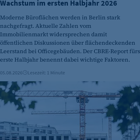
Wachstum im ersten Halbjahr 2026
etracker GmbH
Zweck:
Moderne Büroflächen werden in Berlin stark
Cookie Erkennung
nachgefragt. Aktuelle Zahlen vom
Immobilienmarkt widersprechen damit
Cookie Laufzeit:
2 Jahre
öffentlichen Diskussionen über flächendeckenden
Leerstand bei Officegebäuden. Der CBRE-Report fürs
etracker Analytics
erste Halbjahr benennt dabei wichtige Faktoren.
Name:
et_allow_cookies
05.08.2026
Lesezeit: 1 Minute
Anbieter:
Berliner Immobilienmarkt 2025: Mehr Verkäufe und stabile 
etracker GmbH
Zweck:
Es erlaubt eTracker Cookies zu setzen.
Cookie Laufzeit:
480 Tage