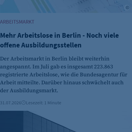
A
Zweck:
Dieser Cookie speichert die ausgewählten
ARBEITSMARKT
Einverständnis-Optionen des Benutzers
Mehr Arbeitslose in Berlin - Noch viele
Cookie Laufzeit:
1 Jahr
offene Ausbildungsstellen
Der Arbeitsmarkt in Berlin bleibt weiterhin
angespannt. Im Juli gab es insgesamt 223.863
registrierte Arbeitslose, wie die Bundesagentur für
Arbeit mitteilte. Darüber hinaus schwächelt auch
der Ausbildungsmarkt.
etracker Analytics
31.07.2026
Lesezeit: 1 Minute
Name:
Ausbau in Grünheide: 3.500 neue Jobs bei Tesla geplant
et_oi_v2
Anbieter: