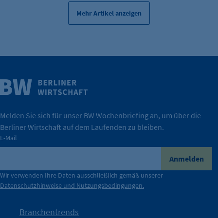
Mehr Artikel anzeigen
Weitere Infos
Wirtschaft.
IHK Berlin. Offizieller Unterstützer der Berliner
Melden Sie sich für unser BW Wochenbriefing an, um über die
Berliner Wirtschaft auf dem Laufenden zu bleiben.
tatsächlich unterstützt.
E-Mail
konkret bedeutet – und wie die IHK Berlin Unternehmen
Durch ihre Perspektiven wird deutlich, was der Claim
Anmelden
der Berliner Wirtschaft.
Wir verwenden Ihre Daten ausschließlich gemäß unserer
Datenschutzhinweise und Nutzungsbedingungen.
Die Unternehmer stehen stellvertretend für die Vielfalt
mit Haltung.
Branchentrends