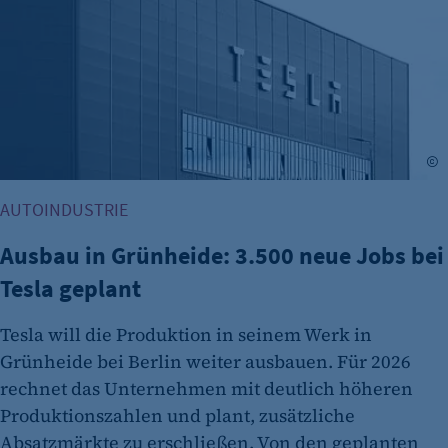
etracker GmbH
Zweck:
Cookie Erkennung
Cookie Laufzeit:
2 Jahre
A
etracker Analytics
AUTOINDUSTRIE
Name:
et_allow_cookies
Ausbau in Grünheide: 3.500 neue Jobs bei
Tesla geplant
Anbieter:
etracker GmbH
Tesla will die Produktion in seinem Werk in
Zweck:
Grünheide bei Berlin weiter ausbauen. Für 2026
Es erlaubt eTracker Cookies zu setzen.
rechnet das Unternehmen mit deutlich höheren
Cookie Laufzeit:
Produktionszahlen und plant, zusätzliche
480 Tage
Absatzmärkte zu erschließen. Von den geplanten