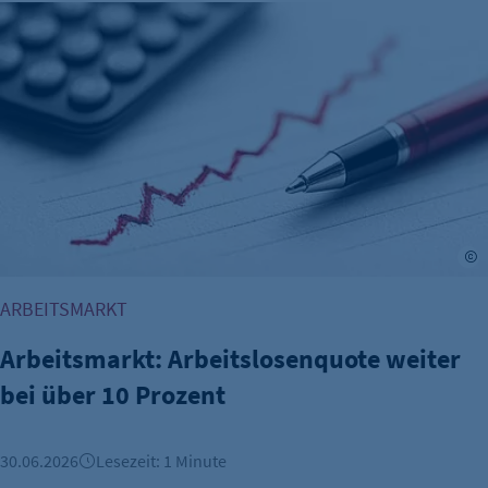
Arbeitsmarkt: Arbeitslosenquote weiter bei über 10 Prozent
A
ARBEITSMARKT
Arbeitsmarkt: Arbeitslosenquote weiter
bei über 10 Prozent
30.06.2026
Lesezeit: 1 Minute