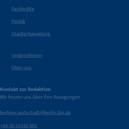
Jetzt löst die Kammer diese Frage auf – klar, sichtbar und
Fachkräfte
angestoßen.
Politik
IHK?“
wurde bewusst Neugier geweckt und Gespräche
Kampagne der IHK Berlin in die nächste Stufe. Mit
„WTF is
Stadtentwicklung
Nach einer aufmerksamkeitsstarken Teaserphase geht die
IHK Berlin. Offizieller Unterstützer der Berliner Wirtschaft.
Unternehmen
Über uns
Kontakt zur Redaktion
Wir freuen uns über Ihre Anregungen
berliner.wirtschaft@berlin.ihk.de
+49 30 31510 901