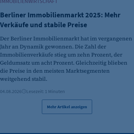
Anbieter:
IMMOBILIENWIRTSCHAFT
etracker GmbH
Berliner Immobilienmarkt 2025: Mehr
Zweck:
Verkäufe und stabile Preise
Es erlaubt eTracker Cookies zu setzen.
Cookie Laufzeit:
Der Berliner Immobilienmarkt hat im vergangenen
480 Tage
Jahr an Dynamik gewonnen. Die Zahl der
Immobilienverkäufe stieg um zehn Prozent, der
etracker Analytics
Geldumsatz um acht Prozent. Gleichzeitig blieben
Name:
die Preise in den meisten Marktsegmenten
isSdEnabled
weitgehend stabil.
Anbieter:
04.08.2026
Lesezeit: 1 Minuten
etracker GmbH
Zweck:
Mehr Artikel anzeigen
Erkennung, ob bei dem Besucher die
Scrolltiefe gemessen wird.
Cookie Laufzeit: