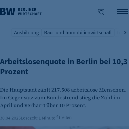
Ausbildung
Bau- und Immobilienwirtschaft
Indus
ARBEITSMARKT
Übersicht Schlagwort
Übersicht Schlagwort
Übers
enü überspringen
Arbeitslosenquote in Berlin bei 10,3
Prozent
Die Hauptstadt zählt 217.508 arbeitslose Menschen.
Im Gegensatz zum Bundestrend stieg die Zahl im
April und verharrt über 10 Prozent.
Teilen
30.04.2025
Lesezeit:
1 Minute