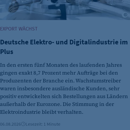
Opt-In Cookie speichert die Entscheidung des
Besuchers, wenn auf der Seite des Kunden das
©
Tracking Opt-In ausgespielt wird. Wird auch
für ein eventuelles Opt-Out verwendet.
EXPORT WÄCHST
Cookie Laufzeit:
Deutsche Elektro- und Digitalindustrie im
"no" - 50 Jahre "yes" - 480 Tage
Plus
fe_typo_user
In den ersten fünf Monaten des laufenden Jahres
Name:
gingen exakt 8,7 Prozent mehr Aufträge bei den
fe_typo_user
Produzenten der Branche ein. Wachstumstreiber
Anbieter:
waren insbesondere ausländische Kunden, sehr
CMS TYPO3
positiv entwickelten sich Bestellungen aus Ländern
Zweck:
außerhalb der Eurozone. Die Stimmung in der
Session-Cookie für die Verwaltung von
Elektroindustrie bleibt verhalten.
Benutzer-Sessions (z. B. bei Login, Umfrage
oder Formularen). Wird auch bei Caching zur
06.08.2026
Lesezeit: 1 Minute