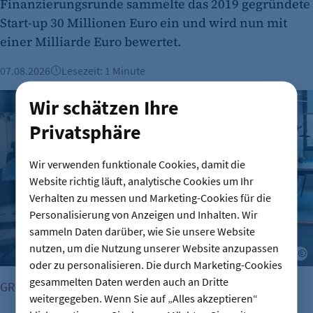
Finanzierungsrunde sammelte das 2019 gegründete
Start-up 30 Millionen Euro ein und wird nun mit
einer Milliarde Euro bewertet.
07.08.2026
Lesezeit: 1 Minute
Gründungszahlen steigen, Bürokratie bleibt größte Hürde
Wir schätzen Ihre
Privatsphäre
Wir verwenden funktionale Cookies, damit die
Website richtig läuft, analytische Cookies um Ihr
Verhalten zu messen und Marketing-Cookies für die
Personalisierung von Anzeigen und Inhalten. Wir
sammeln Daten darüber, wie Sie unsere Website
nutzen, um die Nutzung unserer Website anzupassen
A
oder zu personalisieren. Die durch Marketing-Cookies
gesammelten Daten werden auch an Dritte
GRÜNDUNG
weitergegeben. Wenn Sie auf „Alles akzeptieren“