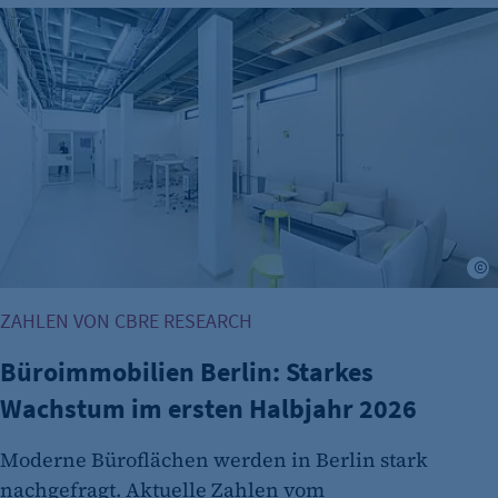
Identifizierung verwendet.
Büroimmobilien Berlin: Starkes Wachstum im ersten Halbj
Cookie Laufzeit:
Session
Cookie Consent
Name:
cookie_consent
Zweck:
Dieser Cookie speichert die ausgewählten
©
Einverständnis-Optionen des Benutzers
Cookie Laufzeit:
ZAHLEN VON CBRE RESEARCH
1 Jahr
Büroimmobilien Berlin: Starkes
Wachstum im ersten Halbjahr 2026
Moderne Büroflächen werden in Berlin stark
nachgefragt. Aktuelle Zahlen vom