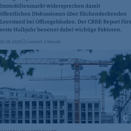
Immobilienmarkt widersprechen damit
öffentlichen Diskussionen über flächendeckenden
etracker Analytics
Leerstand bei Officegebäuden. Der CBRE-Report fürs
erste Halbjahr benennt dabei wichtige Faktoren.
Name:
et_oi_v2
05.08.2026
Lesezeit: 1 Minute
Anbieter:
Berliner Immobilienmarkt 2025: Mehr Verkäufe und stabile 
etracker GmbH
Zweck:
Cookie Erkennung
Cookie Laufzeit:
2 Jahre
etracker Analytics
Name:
A
et_allow_cookies