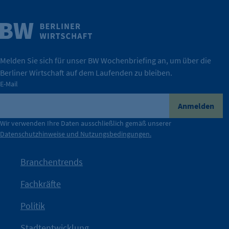
24 Std.
Weitere Infos
Wirtschaft.
IHK Berlin. Offizieller Unterstützer der Berliner
Melden Sie sich für unser BW Wochenbriefing an, um über die
Berliner Wirtschaft auf dem Laufenden zu bleiben.
tatsächlich unterstützt.
E-Mail
konkret bedeutet – und wie die IHK Berlin Unternehmen
Durch ihre Perspektiven wird deutlich, was der Claim
Anmelden
der Berliner Wirtschaft.
Wir verwenden Ihre Daten ausschließlich gemäß unserer
Datenschutzhinweise und Nutzungsbedingungen.
Die Unternehmer stehen stellvertretend für die Vielfalt
mit Haltung.
Branchentrends
Jetzt löst die Kammer diese Frage auf – klar, sichtbar und
Fachkräfte
angestoßen.
Politik
IHK?“
wurde bewusst Neugier geweckt und Gespräche
Kampagne der IHK Berlin in die nächste Stufe. Mit
„WTF is
Stadtentwicklung