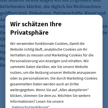
beliebtesten Märkte, die täglich bis Weihnachten
geöffnet sind. Eisbahnen, Fahrgeschäfte, Kunst und
Antiquitäten, einige Märkte kommen besinnlich,
Wir schätzen Ihre
andere mit Volksfestcharakter daher. Es ist für jeden
Privatsphäre
Geschmack etwas dabei. Und gut zu wissen, dass die
Glühweinpreise verglichen mit dem Vorjahr nicht
Wir verwenden funktionale Cookies, damit die
weiter gestiegen sind. Im Schnitt kostet das
Website richtig läuft, analytische Cookies um Ihr
traditionelle Getränk aus Wein und Gewürzen 5
Verhalten zu messen und Marketing-Cookies für die
Euro pro Glas. Die beliebte Variante "mit Schuß" 2
Personalisierung von Anzeigen und Inhalten. Wir
Euro mehr.
sammeln Daten darüber, wie Sie unsere Website
nutzen, um die Nutzung unserer Website anzupassen
oder zu personalisieren. Die durch Marketing-Cookies
gesammelten Daten werden auch an Dritte
weitergegeben. Wenn Sie auf „Alles akzeptieren“
klicken, stimmen Sie dem zu. Möchten Sie weitere
Informationen? Lesen Sie unsere
„
Datenschutzerklärung
“.