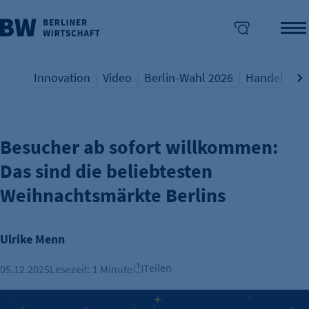
Innovation
Video
Berlin-Wahl 2026
Handel
Qu
WINTERTREND
Übersicht Schlagwort
Übersicht Schlagwort
Übersicht Schlagwort
Übersicht S
Üb
enü überspringen
Besucher ab sofort willkommen:
Das sind die beliebtesten
Weihnachtsmärkte Berlins
Ulrike Menn
Teilen
05.12.2025
Lesezeit:
1 Minute