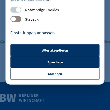
Notwendige Cookies
Statistik
Einstellungen anpassen
Teilen
Startseite
Alles akzeptieren
etracker Sitzungs-Cookie
Speichern
Name:
et_oi_v2
Ablehnen
Anbieter:
etracker GmbH
Weitere Infos
Zweck:
Opt-In Cookie speichert die Entscheidung des
Wirtschaft.
Besuchers, wenn auf der Seite des Kunden das
IHK Berlin. Offizieller Unterstützer der Berliner