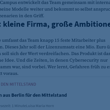
-Campus entwickelt das Team gemeinsam mit intern
seine Modelle weiter und bekommt so selbst anspruc
enarien in den Griff.
et_oi_v2
: kleine Firma, große Ambition
etracker GmbH
Cookie Erkennung
e umfasst das Team knapp 15 feste Mitarbeiter plus
2 Jahre
n. Dieses Jahr soll der Lizenzumsatz eine Mio. Euro 
soll sich der Wert verdreifachen. Das Produkt ist da
ne Idee. Und die Zeiten, in denen Cybersecurity nur
et_allow_cookies
ramm war, sind vorbei. Wer lernt, Gefahren früh zu e
t voraus.
etracker GmbH
us Berlin für den Mittelstand
Es erlaubt eTracker Cookies zu setzen.
ÜR DEN MITTELSTAND
480 Tage
 aus Berlin für den Mittelstand
sezeit: 1 Minute
Luisa Maria Horn