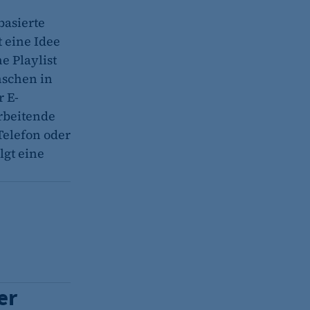
basierte
t eine Idee
e Playlist
nschen in
r E-
rbeitende
 Telefon oder
lgt eine
er