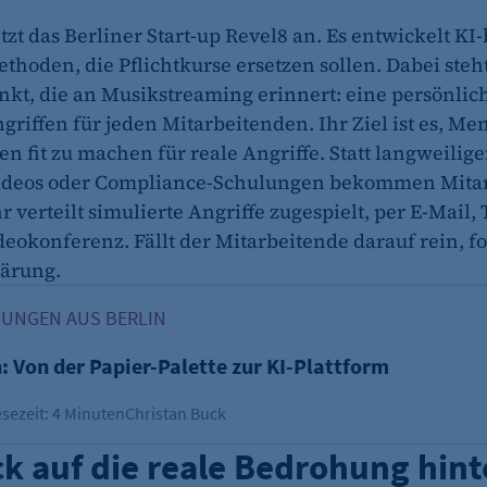
zt das Berliner Start-up Revel8 an. Es entwickelt KI-
thoden, die Pflichtkurse ersetzen sollen. Dabei steh
nkt, die an Musikstreaming erinnert: eine persönlich
griffen für jeden Mitarbeitenden. Ihr Ziel ist es, Me
 fit zu machen für reale Angriffe. Statt langweilige
ideos oder Compliance-Schulungen bekommen Mita
r verteilt simulierte Angriffe zugespielt, per E-Mail,
deokonferenz. Fällt der Mitarbeitende darauf rein, fo
lärung.
on der Papier-Palette zur KI-Plattform
ÖSUNGEN AUS BERLIN
 Von der Papier-Palette zur KI-Plattform
sezeit: 4 Minuten
Christan Buck
ck auf die reale Bedrohung hint