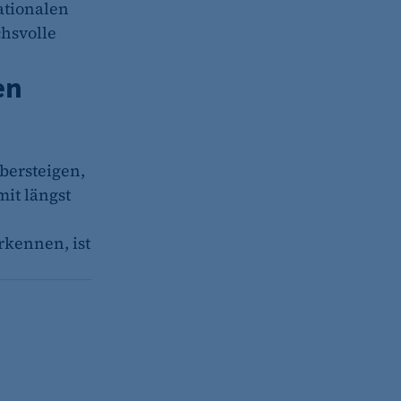
ationalen
hsvolle
en
übersteigen,
mit längst
rkennen, ist