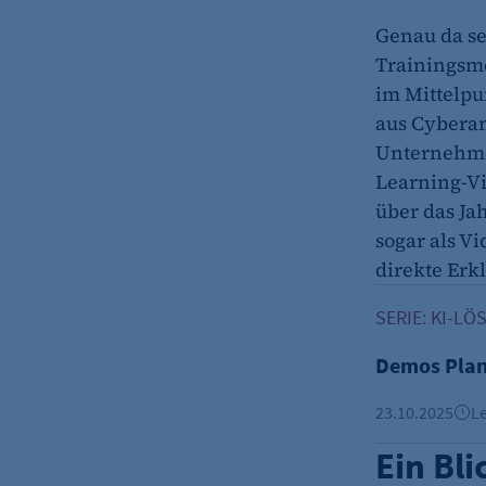
Genau da set
Trainingsme
im Mittelpu
aus Cyberan
Unternehmen
Learning-V
über das Jah
sogar als Vi
direkte Erk
Demos Plan: V
SERIE: KI-L
Demos Plan:
23.10.2025
Le
Ein Bli