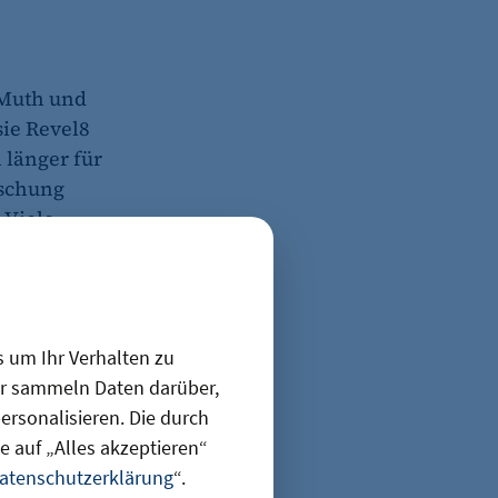
 Muth und
sie Revel8
 länger für
rschung
„Viele
ut. Das
s um Ihr Verhalten zu
ir sammeln Daten darüber,
rsonalisieren. Die durch
 auf „Alles akzeptieren“
atenschutzerklärung
“.