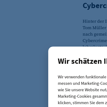
Cyberc
Hinter der 
Tom Müller 
nach gemein
Cybercrime-
lahmlegte, i
Cybercrime-
Wir schätzen 
fasziniert m
Wir verwenden funktionale C
messen und Marketing-Cook
wie Sie unsere Website nut
Marketing-Cookies gesamme
klicken, stimmen Sie dem z