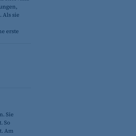
dungen,
 Als sie
e
e erste
(z. B. bei Login, Umfrage
rung verwendet.
s-Optionen des Benutzers
n. Sie
. So
st. Am