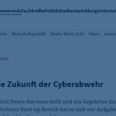
hentrends
Fachkräfte
Politik
Stadtentwicklung
Untern
trie
Wirtschaftspolitik
Berlin-Wahl 2026
Video
Innov
icht Schlagwort
Übersicht Schlagwort
Übersicht Schlagwort
Übersicht Sch
Übers
TAND
ie Zukunft der Cyberabwehr
 sind Daten das neue Gold und ein begehrtes Ang
erliner Start-up Revel8 hat es sich zur Aufgab