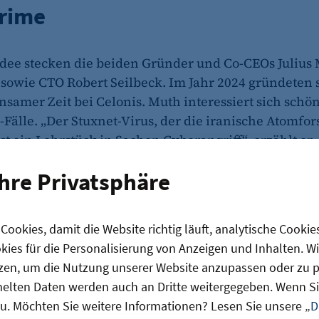
rime
Idee stecken die beiden Gründer und Co-CEOs Julius
sowie CTO Robert Seilbeck. Im Jahr 2024 gründeten 
samer Zeit bei Celonis. Muth interessiert sich schön
Fälle. „Der Stuxnet-Virus, der die iranische Atomfo
st ein Lehrstück in Sachen Cyberangriff“, erzählt er. 
Scams sind sehr intelligent und durchdacht aufgeba
Ihre Privatsphäre
ich.“
ookies, damit die Website richtig läuft, analytische Cookie
ies für die Personalisierung von Anzeigen und Inhalten. W
zen, um die Nutzung unserer Website anzupassen oder zu pe
lten Daten werden auch an Dritte weitergegeben. Wenn Sie
u. Möchten Sie weitere Informationen? Lesen Sie unsere „
D