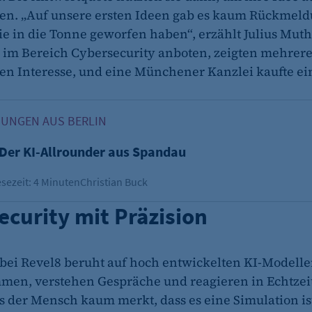
en. „Auf unsere ersten Ideen gab es kaum Rückmel
fe_typo_user
ie in die Tonne geworfen haben“, erzählt Julius Muth.
 im Bereich Cybersecurity anboten, zeigten mehrer
CMS TYPO3
 Interesse, und eine Münchener Kanzlei kaufte ein
Session-Cookie für die Verwaltung von Benutzer-Sessions 
oder Formularen). Wird auch bei Caching zur Identifizie
er KI-Allrounder aus Spandau
ÖSUNGEN AUS BERLIN
Session
Der KI-Allrounder aus Spandau
cookie_consent
sezeit: 4 Minuten
Christian Buck
Dieser Cookie speichert die ausgewählten Einverständni
ecurity mit Präzision
1 Jahr
bei Revel8 beruht auf hoch entwickelten KI-Modelle
men, verstehen Gespräche und reagieren in Echtzeit
ss der Mensch kaum merkt, dass es eine Simulation i