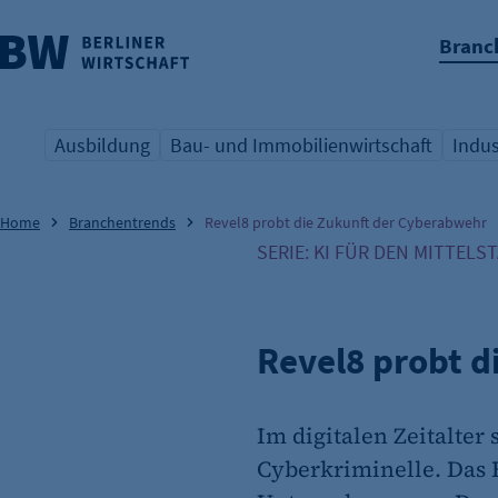
Branc
nü überspringen
Ausbildung
Bau- und Immobilienwirtschaft
Indus
Übersicht Schlagwort
Übersicht Schlagwort
Übers
Home
Branchentrends
Revel8 probt die Zukunft der Cyberabwehr
SERIE: KI FÜR DEN MITTELS
Revel8 probt d
Im digitalen Zeitalter
Cyberkriminelle. Das B