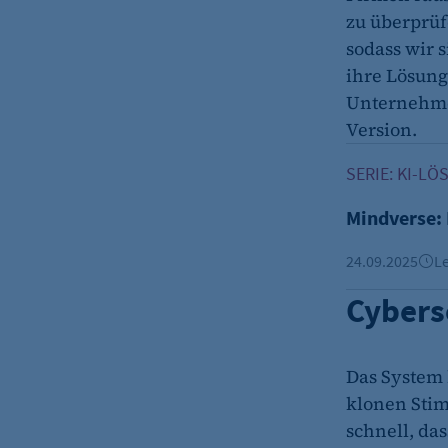
fe_typo_user
zu überprüf
Name:
sodass wir s
ihre Lösung
Anbieter:
Unternehmen
Zweck:
Version.
Mindverse: D
SERIE: KI-L
Cookie Laufzeit:
Mindverse: 
Cookie Consent
Name:
24.09.2025
Le
Zweck:
Cybers
Cookie Laufzeit:
Das System 
klonen Stim
schnell, da