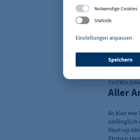
Notwendige Cookies
Statistik
Einstellungen anpassen
Speichern
etracker Sitzungs-Cookie
Name:
Co-CEOs Juli
Aller A
Anbieter:
Zweck:
So klar wie
anfänglich 
Start-up-Id
Cookie Laufzeit:
Firmen raus