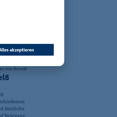
Alles akzeptieren
Revel8
er von Revel8
el8
 wenn auf der Seite des
ür ein eventuelles Opt-
l8
rschiedenen
nd ähnliche
uf Relevanz