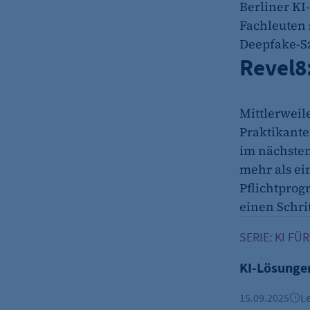
Berliner KI
Fachleuten 
etracker Analytics
Deepfake-Sz
Name:
Revel8
Anbieter:
Zweck:
Mittlerweil
Cookie Laufzeit:
Praktikante
im nächsten 
etracker Analytics
mehr als ei
Name:
Pflichtprog
einen Schrit
Anbieter:
KI-Lösungen a
Zweck:
SERIE: KI F
Cookie Laufzeit:
KI-Lösungen
etracker Analytics
15.09.2025
Le