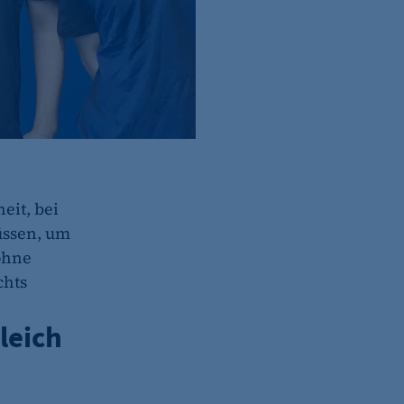
eit, bei
üssen, um
ohne
chts
leich