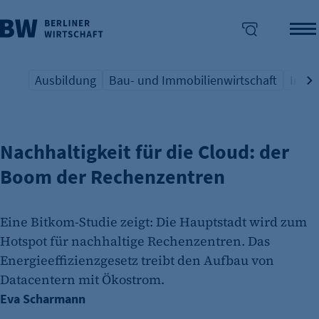
Ausbildung
Bau- und Immobilienwirtschaft
Indus
STROM FÜR DIE DIGITALISIERUNG
Übersicht Schlagwort
Übersicht Schlagwort
Übers
enü überspringen
Nachhaltigkeit für die Cloud: der
Boom der Rechenzentren
Eine Bitkom-Studie zeigt: Die Hauptstadt wird zum
Hotspot für nachhaltige Rechenzentren. Das
Energieeffizienzgesetz treibt den Aufbau von
Datacentern mit Ökostrom.
Eva Scharmann