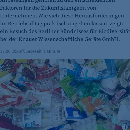
Faktoren für die Zukunftsfähigkeit von
Unternehmen. Wie sich diese Herausforderungen
im Betriebsalltag praktisch angehen lassen, zeigte
ein Besuch des Berliner Bündnisses für Biodiversität
bei der Knauer Wissenschaftliche Geräte GmbH.
17.06.2026
Lesezeit: 1 Minute
EU-Vorgaben: Bundestag beschließt strengere Regeln für 
A