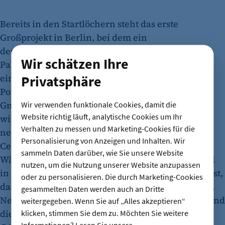
Bereits in den Startlöchern steht das erste
Großprojekt in Berlin, bei dem ein
denkmalgeschützter Wohnkomplex – das
Wir schätzen Ihre
Pallasseum in Schöneberg – mit Abwärme aus
einem benachbarten ITK-Netzknoten der PASM
Privatsphäre
Power and Air Condition Solution Management
GmbH, einer Telekom-Tochter, beheizt wird. Dazu
Wir verwenden funktionale Cookies, damit die
Website richtig läuft, analytische Cookies um Ihr
wird ab Oktober 2025 über eine 140 Meter lange,
Verhalten zu messen und Marketing-Cookies für die
neu errichtete Wärmetrasse die rund 27 Grad
Personalisierung von Anzeigen und Inhalten. Wir
Celsius warme Abwärme entnommen, durch
sammeln Daten darüber, wie Sie unsere Website
Wärmepumpen auf bis zu 75 Grad angehoben und
nutzen, um die Nutzung unserer Website anzupassen
in das Heizungssystem des Pallasseums eingespeist,
oder zu personalisieren. Die durch Marketing-Cookies
das mehr als 500 Wohnungen mit Wärme versorgt.
gesammelten Daten werden auch an Dritte
Neben PASM als Betreiber des Rechenzentrums sind
weitergegeben. Wenn Sie auf „Alles akzeptieren“
die Gewobag als Eigentümerin des Gebäudes und
klicken, stimmen Sie dem zu. Möchten Sie weitere
Informationen? Lesen Sie unsere