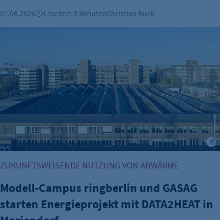
01.06.2026
Lesezeit: 3 Minuten
Christian Buck
Modell-Campus ringberlin und GASAG starten Energieproje
H
ZUKUNFTSWEISENDE NUTZUNG VON ABWÄRME
Modell-Campus ringberlin und GASAG
starten Energieprojekt mit DATA2HEAT in