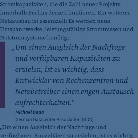
Stromkapazitäten, die die Zahl neuer Projekte
Cookie Laufzeit:
Session
innerhalb Berlins derzeit limitieren. Ein weiterer
Netzausbau ist essenziell: Es werden neue
Cookie Consent
Umspannwerke, leistungsfähige Stromtrassen und
Name:
Notstromsysteme benötigt.
cookie_consent
„
Um einen Ausgleich der Nachfrage
Zweck:
und verfügbaren Kapazitäten zu
Dieser Cookie speichert die ausgewählten
erzielen, ist es wichtig, dass
Einverständnis-Optionen des Benutzers
Entwickler von Rechenzentren und
Cookie Laufzeit:
1 Jahr
Netzbetreiber einen engen Austausch
aufrechterhalten.“
Michael Dada
German Datacenter Association (GDA)
„Um einen Ausgleich der Nachfrage und
verfügbaren Kapazitäten zu erzielen, ist es wichtig,