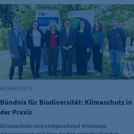
Bündnis für Biodiversität: Klimaschutz in der Praxis
R
KLIMASCHUTZ
Bündnis für Biodiversität: Klimaschutz in
der Praxis
Klimaschutz und entsprechend wirksame
Anpassungen gehören zu den entscheidenden