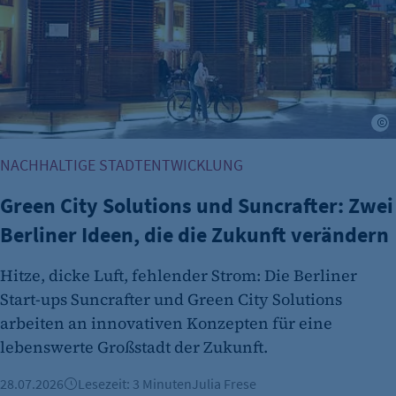
G
NACHHALTIGE STADTENTWICKLUNG
Green City Solutions und Suncrafter: Zwei
Berliner Ideen, die die Zukunft verändern
Hitze, dicke Luft, fehlender Strom: Die Berliner
Start-ups Suncrafter und Green City Solutions
arbeiten an innovativen Konzepten für eine
lebenswerte Großstadt der Zukunft.
28.07.2026
Lesezeit: 3 Minuten
Julia Frese