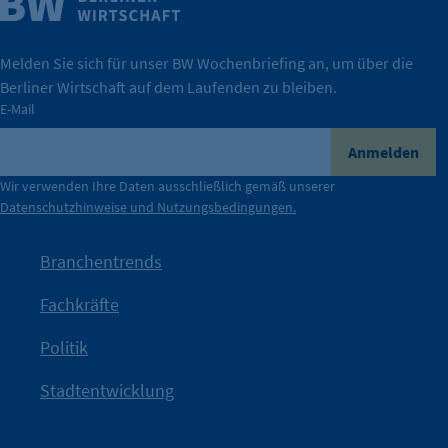
Wirtschaft.
IHK Berlin. Offizieller Unterstützer der Berliner
Melden Sie sich für unser BW Wochenbriefing an, um über die
Berliner Wirtschaft auf dem Laufenden zu bleiben.
tatsächlich unterstützt.
E-Mail
konkret bedeutet – und wie die IHK Berlin Unternehmen
Durch ihre Perspektiven wird deutlich, was der Claim
Anmelden
der Berliner Wirtschaft.
Wir verwenden Ihre Daten ausschließlich gemäß unserer
Datenschutzhinweise und Nutzungsbedingungen.
Die Unternehmer stehen stellvertretend für die Vielfalt
mit Haltung.
Branchentrends
Jetzt löst die Kammer diese Frage auf – klar, sichtbar und
Fachkräfte
angestoßen.
Politik
IHK?“
wurde bewusst Neugier geweckt und Gespräche
Kampagne der IHK Berlin in die nächste Stufe. Mit
„WTF is
Stadtentwicklung
Nach einer aufmerksamkeitsstarken Teaserphase geht die