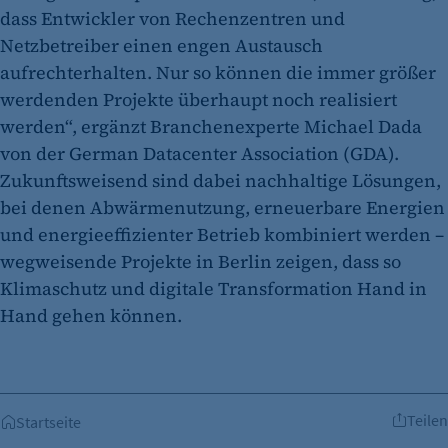
dass Entwickler von Rechenzentren und
etracker Analytics
Netzbetreiber einen engen Austausch
aufrechterhalten. Nur so können die immer größer
Name:
werdenden Projekte überhaupt noch realisiert
et_oi_v2
werden“, ergänzt Branchenexperte Michael Dada
Anbieter:
von der German Datacenter Association (GDA).
etracker GmbH
Zukunftsweisend sind dabei nachhaltige Lösungen,
Zweck:
bei denen Abwärmenutzung, erneuerbare Energien
Cookie Erkennung
und energieeffizienter Betrieb kombiniert werden –
wegweisende Projekte in Berlin zeigen, dass so
Cookie Laufzeit:
2 Jahre
Klimaschutz und digitale Transformation Hand in
Hand gehen können.
etracker Analytics
Name:
et_allow_cookies
Teilen
Anbieter:
Startseite
etracker GmbH