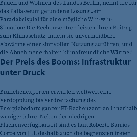
Bauen und Wohnen des Landes Berlin, nennt die für
Besuchers, wenn auf der Seite des Kunden das
das Pallasseum gefundene Lösung „ein
Tracking Opt-In ausgespielt wird. Wird auch
Paradebeispiel für eine mögliche Win-win-
für ein eventuelles Opt-Out verwendet.
Situation: Die Rechenzentren leisten ihren Beitrag
Cookie Laufzeit:
zum Klimaschutz, indem sie unvermeidbare
"no" - 50 Jahre "yes" - 480 Tage
Abwärme einer sinnvollen Nutzung zuführen, und
fe_typo_user
die Abnehmer erhalten klimafreundliche Wärme.“
Der Preis des Booms: Infrastruktur
Name:
fe_typo_user
unter Druck
Anbieter:
CMS TYPO3
Branchenexperten erwarten weltweit eine
Verdopplung bis Verdreifachung des
Zweck:
Session-Cookie für die Verwaltung von
Energiebedarfs ganzer KI-Rechenzentren innerhalb
Benutzer-Sessions (z. B. bei Login, Umfrage
weniger Jahre. Neben der niedrigen
oder Formularen). Wird auch bei Caching zur
Flächenverfügbarkeit sind es laut Roberto Barrios
Identifizierung verwendet.
Corpa von JLL deshalb auch die begrenzten freien