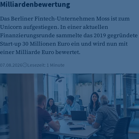
Milliardenbewertung
Das Berliner Fintech-Unternehmen Moss ist zum
etracker Analytics
Unicorn aufgestiegen. In einer aktuellen
Finanzierungsrunde sammelte das 2019 gegründete
Name:
Start-up 30 Millionen Euro ein und wird nun mit
et_oi_v2
einer Milliarde Euro bewertet.
Anbieter:
etracker GmbH
07.08.2026
Lesezeit: 1 Minute
Zweck:
Gründungszahlen steigen, Bürokratie bleibt größte Hürde
Cookie Erkennung
Cookie Laufzeit:
2 Jahre
etracker Analytics
Name:
et_allow_cookies