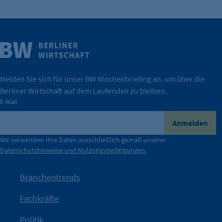
Cookie Laufzeit:
24 Std.
Weitere Infos
Wirtschaft.
IHK Berlin. Offizieller Unterstützer der Berliner
Melden Sie sich für unser BW Wochenbriefing an, um über die
Berliner Wirtschaft auf dem Laufenden zu bleiben.
tatsächlich unterstützt.
E-Mail
konkret bedeutet – und wie die IHK Berlin Unternehmen
Durch ihre Perspektiven wird deutlich, was der Claim
Anmelden
der Berliner Wirtschaft.
Wir verwenden Ihre Daten ausschließlich gemäß unserer
Datenschutzhinweise und Nutzungsbedingungen.
Die Unternehmer stehen stellvertretend für die Vielfalt
mit Haltung.
Branchentrends
Jetzt löst die Kammer diese Frage auf – klar, sichtbar und
Fachkräfte
angestoßen.
Politik