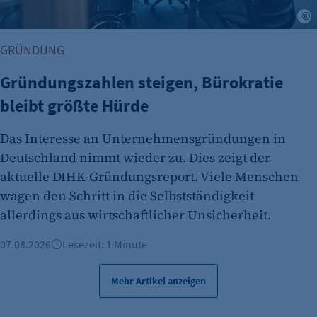
Anbieter:
A
etracker GmbH
GRÜNDUNG
Zweck:
Es erlaubt eTracker Cookies zu setzen.
Gründungszahlen steigen, Bürokratie
bleibt größte Hürde
Cookie Laufzeit:
480 Tage
Das Interesse an Unternehmensgründungen in
etracker Analytics
Deutschland nimmt wieder zu. Dies zeigt der
Name:
aktuelle DIHK-Gründungsreport. Viele Menschen
isSdEnabled
wagen den Schritt in die Selbstständigkeit
allerdings aus wirtschaftlicher Unsicherheit.
Anbieter:
etracker GmbH
07.08.2026
Lesezeit: 1 Minute
Zweck:
Erkennung, ob bei dem Besucher die
Mehr Artikel anzeigen
Scrolltiefe gemessen wird.