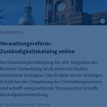
Zweck:
Opt-In Cookie speichert die Entscheidung des
Besuchers, wenn auf der Seite des Kunden das
Tracking Opt-In ausgespielt wird. Wird auch
für ein eventuelles Opt-Out verwendet.
BÜROKRATIE
Cookie Laufzeit:
"no" - 50 Jahre "yes" - 480 Tage
Verwaltungsreform:
Zuständigkeitskatalog online
fe_typo_user
Name:
Der Zuständigkeitskatalog für alle Aufgaben der
fe_typo_user
Berliner Verwaltung ist ab sofort als Online-
Anbieter:
Datenbank verfügbar. Das Projekt ist ein wichtiger
CMS TYPO3
Schritt bei der Umsetzung der Verwaltungsreform
und schafft entsprechende Transparenz betreffs
Zweck:
derAufgabenverteilung.
Session-Cookie für die Verwaltung von
Benutzer-Sessions (z. B. bei Login, Umfrage
07.08.2026
Lesezeit: 1 Minute
oder Formularen). Wird auch bei Caching zur