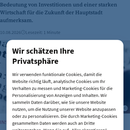
Bedeutung von Investitionen und einer starken
Wirtschaft für die Zukunft der Hauptstadt
aufmerksam.
10.08.2026
Lesezeit: 1 Minute
Unternehmensinsolvenzen bleiben auf hohem Niveau
Wir schätzen Ihre
Privatsphäre
Wir verwenden funktionale Cookies, damit die
Website richtig läuft, analytische Cookies um Ihr
Verhalten zu messen und Marketing-Cookies für die
Personalisierung von Anzeigen und Inhalten. Wir
sammeln Daten darüber, wie Sie unsere Website
A
nutzen, um die Nutzung unserer Website anzupassen
oder zu personalisieren. Die durch Marketing-Cookies
INSOLVENZEN
gesammelten Daten werden auch an Dritte
weitergegeben. Wenn Sie auf „Alles akzeptieren“