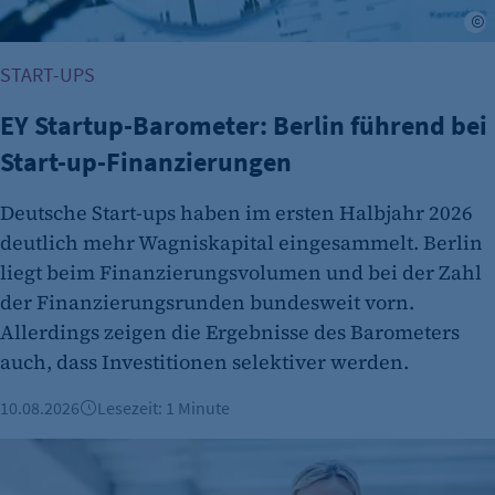
A
START-UPS
EY Startup-Barometer: Berlin führend bei
Start-up-Finanzierungen
Deutsche Start-ups haben im ersten Halbjahr 2026
deutlich mehr Wagniskapital eingesammelt. Berlin
liegt beim Finanzierungsvolumen und bei der Zahl
der Finanzierungsrunden bundesweit vorn.
Allerdings zeigen die Ergebnisse des Barometers
auch, dass Investitionen selektiver werden.
10.08.2026
Lesezeit: 1 Minute
"Berlin denkt weiter": Berliner Wirtschaft startet Kampagne