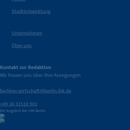
IHK?“
wurde bewusst Neugier geweckt und Gespräche
Kampagne der IHK Berlin in die nächste Stufe. Mit
„WTF is
Stadtentwicklung
Nach einer aufmerksamkeitsstarken Teaserphase geht die
IHK Berlin. Offizieller Unterstützer der Berliner Wirtschaft.
Unternehmen
Über uns
Kontakt zur Redaktion
Wir freuen uns über Ihre Anregungen
berliner.wirtschaft@berlin.ihk.de
+49 30 31510 901
Ein Angebot der IHK Berlin