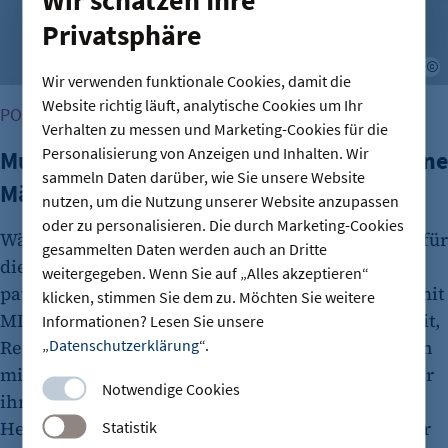
Privatsphäre
L
Wir verwenden funktionale Cookies, damit die
Website richtig läuft, analytische Cookies um Ihr
PODCAST: BUSINESSZYKLEN, WENN MUT ANKLOPFT
Verhalten zu messen und Marketing-Cookies für die
Personalisierung von Anzeigen und Inhalten. Wir
Mut zum Tabubruch: Warum Urinale keine
sammeln Daten darüber, wie Sie unsere Website
Männersache sind
nutzen, um die Nutzung unserer Website anzupassen
oder zu personalisieren. Die durch Marketing-Cookies
Während der nervigen Wartezeit in der Schlange für
gesammelten Daten werden auch an Dritte
die Damentoilette entstand die Idee für eine
weitergegeben. Wenn Sie auf „Alles akzeptieren“
patentierte Innovation: Lena Olvedi entwickelte mit
klicken, stimmen Sie dem zu. Möchten Sie weitere
MISSOIR ein Pissoir für Frauen, das Nachhaltigkeit,
Informationen? Lesen Sie unsere
„
Datenschutzerklärung
“.
Ressourcenschonung und gesellschaftliche Fragen
miteinander verbindet. Im Podcast spricht sie über
Notwendige Cookies
ihren Weg als Gründerin und die
Herausforderungen, eine ungewöhnliche Idee zur
Statistik