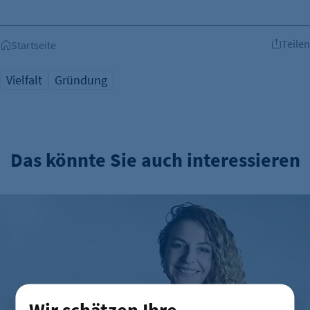
Teilen
Startseite
Vielfalt
Gründung
Das könnte Sie auch interessieren
Mut zum Tabubruch: Warum Urinale keine Männersache si
Wir schätzen Ihre