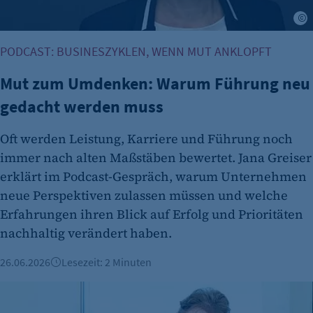
cookie_consent
J
Zweck:
Dieser Cookie speichert die ausgewählten
PODCAST: BUSINESZYKLEN, WENN MUT ANKLOPFT
Einverständnis-Optionen des Benutzers
Mut zum Umdenken: Warum Führung neu
Cookie Laufzeit:
gedacht werden muss
1 Jahr
Oft werden Leistung, Karriere und Führung noch
immer nach alten Maßstäben bewertet. Jana Greiser
erklärt im Podcast-Gespräch, warum Unternehmen
neue Perspektiven zulassen müssen und welche
Erfahrungen ihren Blick auf Erfolg und Prioritäten
nachhaltig verändert haben.
etracker Analytics
26.06.2026
Lesezeit: 2 Minuten
Name:
Arbeiten mit Autismus: auticon stärkt Neuroinklusion – und
et_oi_v2