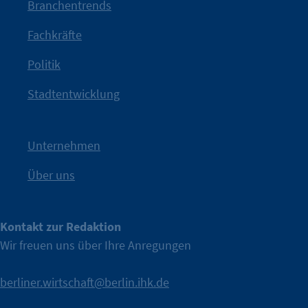
mit Haltung.
Branchentrends
Jetzt löst die Kammer diese Frage auf – klar, sichtbar und
Fachkräfte
angestoßen.
Politik
IHK?“
wurde bewusst Neugier geweckt und Gespräche
Kampagne der IHK Berlin in die nächste Stufe. Mit
„WTF is
Stadtentwicklung
Nach einer aufmerksamkeitsstarken Teaserphase geht die
IHK Berlin. Offizieller Unterstützer der Berliner Wirtschaft.
Unternehmen
Über uns
Kontakt zur Redaktion
Wir freuen uns über Ihre Anregungen
berliner.wirtschaft@berlin.ihk.de