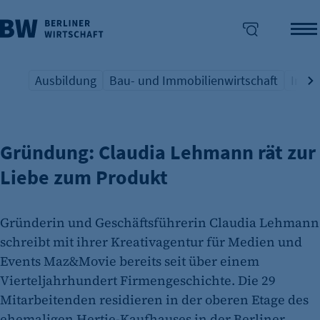
Ausbildung
Bau- und Immobilienwirtschaft
Indus
FEMALE ENTREPRENEURSHIP
Übersicht Schlagwort
Übersicht Schlagwort
Übers
enü überspringen
Gründung: Claudia Lehmann rät zur
Liebe zum Produkt
Gründerin und Geschäftsführerin Claudia Lehmann
schreibt mit ihrer Kreativagentur für Medien und
Events Maz&Movie bereits seit über einem
Vierteljahrhundert Firmengeschichte. Die 29
Mitarbeitenden residieren in der oberen Etage des
ehemaligen Hertie-Kaufhauses in der Berliner