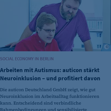
Anbieter:
etracker GmbH
Zweck:
Cookie Erkennung
Cookie Laufzeit:
2 Jahre
A
etracker Analytics
Name:
SOCIAL ECONOMY IN BERLIN
et_allow_cookies
Arbeiten mit Autismus: auticon stärkt
Anbieter:
Neuroinklusion – und profitiert davon
etracker GmbH
Zweck:
Die auticon Deutschland GmbH zeigt, wie gut
Es erlaubt eTracker Cookies zu setzen.
Neuroinklusion im Arbeitsalltag funktionieren
kann. Entscheidend sind verbindliche
Cookie Laufzeit:
Rahmenbedingungen und sensibilisierte
480 Tage