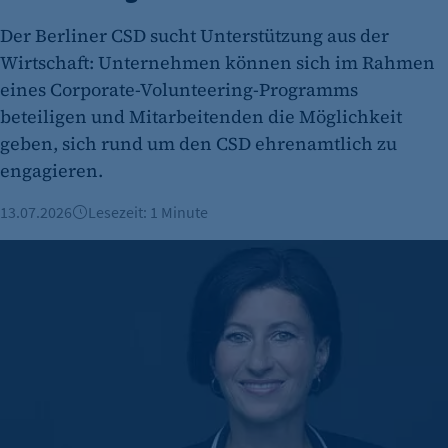
Der Berliner CSD sucht Unterstützung aus der
fe_typo_user
Wirtschaft: Unternehmen können sich im Rahmen
Name:
eines Corporate-Volunteering-Programms
fe_typo_user
beteiligen und Mitarbeitenden die Möglichkeit
Anbieter:
geben, sich rund um den CSD ehrenamtlich zu
CMS TYPO3
engagieren.
Zweck:
13.07.2026
Lesezeit: 1 Minute
Session-Cookie für die Verwaltung von
Benutzer-Sessions (z. B. bei Login, Umfrage
Mut zum Umdenken: Warum Führung neu gedacht werden
oder Formularen). Wird auch bei Caching zur
Identifizierung verwendet.
Cookie Laufzeit:
Session
Cookie Consent
Name: