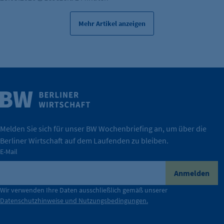
Mehr Artikel anzeigen
Weitere Infos
Wirtschaft.
IHK Berlin. Offizieller Unterstützer der Berliner
Melden Sie sich für unser BW Wochenbriefing an, um über die
Berliner Wirtschaft auf dem Laufenden zu bleiben.
tatsächlich unterstützt.
E-Mail
konkret bedeutet – und wie die IHK Berlin Unternehmen
Durch ihre Perspektiven wird deutlich, was der Claim
Anmelden
der Berliner Wirtschaft.
Wir verwenden Ihre Daten ausschließlich gemäß unserer
Datenschutzhinweise und Nutzungsbedingungen.
Die Unternehmer stehen stellvertretend für die Vielfalt