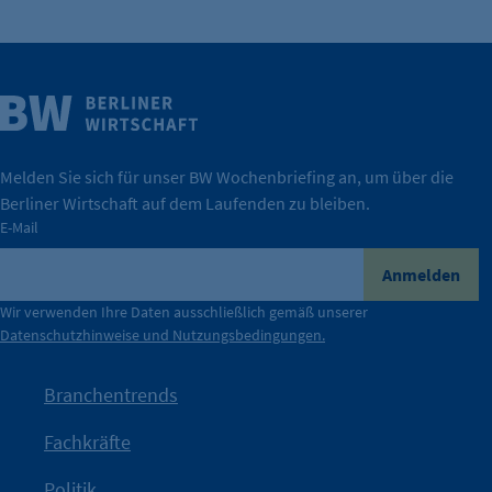
Weitere Infos
Wirtschaft.
IHK Berlin. Offizieller Unterstützer der Berliner
Melden Sie sich für unser BW Wochenbriefing an, um über die
Berliner Wirtschaft auf dem Laufenden zu bleiben.
tatsächlich unterstützt.
E-Mail
konkret bedeutet – und wie die IHK Berlin Unternehmen
Durch ihre Perspektiven wird deutlich, was der Claim
Anmelden
der Berliner Wirtschaft.
Wir verwenden Ihre Daten ausschließlich gemäß unserer
Datenschutzhinweise und Nutzungsbedingungen.
Die Unternehmer stehen stellvertretend für die Vielfalt
mit Haltung.
Branchentrends
Jetzt löst die Kammer diese Frage auf – klar, sichtbar und
Fachkräfte
angestoßen.
Politik