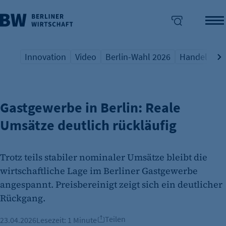
Innovation
Video
Berlin-Wahl 2026
Handel
Qu
GASTGEWERBE
Übersicht Schlagwort
Übersicht Schlagwort
Übersicht Schlagwort
Übersicht S
Üb
enü überspringen
Gastgewerbe in Berlin: Reale
Umsätze deutlich rückläufig
Trotz teils stabiler nominaler Umsätze bleibt die
wirtschaftliche Lage im Berliner Gastgewerbe
angespannt. Preisbereinigt zeigt sich ein deutlicher
Rückgang.
Teilen
23.04.2026
Lesezeit:
1 Minute