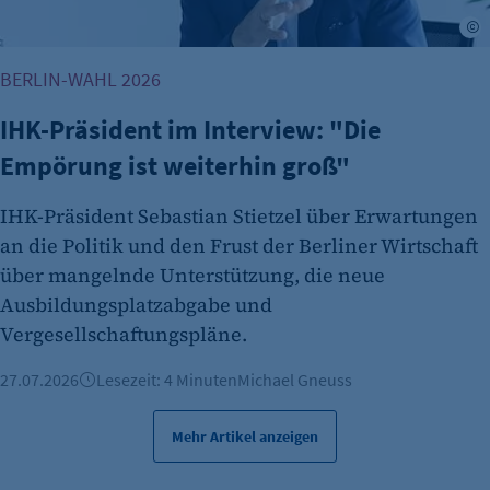
Cookie Laufzeit:
A
24 Std.
BERLIN-WAHL 2026
IHK-Präsident im Interview: "Die
Empörung ist weiterhin groß"
IHK-Präsident Sebastian Stietzel über Erwartungen
an die Politik und den Frust der Berliner Wirtschaft
über mangelnde Unterstützung, die neue
Ausbildungsplatzabgabe und
Vergesellschaftungspläne.
27.07.2026
Lesezeit: 4 Minuten
Michael Gneuss
Mehr Artikel anzeigen