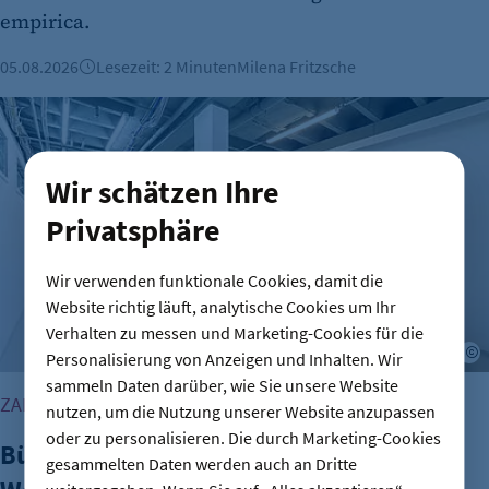
empirica.
05.08.2026
Lesezeit: 2 Minuten
Milena Fritzsche
Büroimmobilien Berlin: Starkes Wachstum im ersten Halbj
Wir schätzen Ihre
Privatsphäre
Wir verwenden funktionale Cookies, damit die
Website richtig läuft, analytische Cookies um Ihr
Verhalten zu messen und Marketing-Cookies für die
©
Personalisierung von Anzeigen und Inhalten. Wir
sammeln Daten darüber, wie Sie unsere Website
ZAHLEN VON CBRE RESEARCH
nutzen, um die Nutzung unserer Website anzupassen
oder zu personalisieren. Die durch Marketing-Cookies
Büroimmobilien Berlin: Starkes
gesammelten Daten werden auch an Dritte