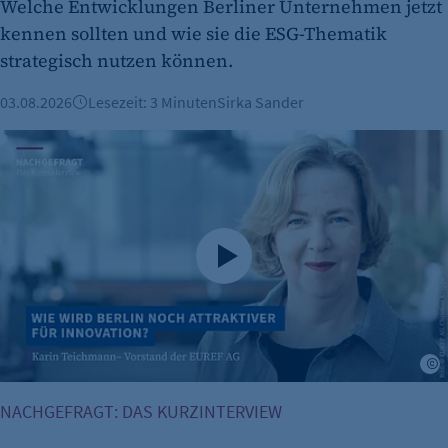
Welche Entwicklungen Berliner Unternehmen jetzt
kennen sollten und wie sie die ESG-Thematik
strategisch nutzen können.
etracker Analytics
03.08.2026
Lesezeit: 3 Minuten
Sirka Sander
Name:
Karin Teichmann: „Berlin muss bei Genehmigungen schnel
et_oi_v2
Anbieter:
etracker GmbH
Zweck:
Cookie Erkennung
Cookie Laufzeit:
2 Jahre
K
etracker Analytics
Name:
NACHGEFRAGT: DAS KURZINTERVIEW
et_allow_cookies