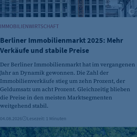
Zweck:
A
Opt-In Cookie speichert die Entscheidung des
Besuchers, wenn auf der Seite des Kunden das
IMMOBILIENWIRTSCHAFT
Tracking Opt-In ausgespielt wird. Wird auch
für ein eventuelles Opt-Out verwendet.
Berliner Immobilienmarkt 2025: Mehr
Cookie Laufzeit:
Verkäufe und stabile Preise
"no" - 50 Jahre "yes" - 480 Tage
Der Berliner Immobilienmarkt hat im vergangenen
fe_typo_user
Jahr an Dynamik gewonnen. Die Zahl der
Name:
Immobilienverkäufe stieg um zehn Prozent, der
fe_typo_user
Geldumsatz um acht Prozent. Gleichzeitig blieben
Anbieter:
die Preise in den meisten Marktsegmenten
CMS TYPO3
weitgehend stabil.
Zweck:
04.08.2026
Lesezeit: 1 Minuten
Session-Cookie für die Verwaltung von
Benutzer-Sessions (z. B. bei Login, Umfrage
ESG & Nachhaltigkeit: Was die neuen Vorgaben für Berline
oder Formularen). Wird auch bei Caching zur