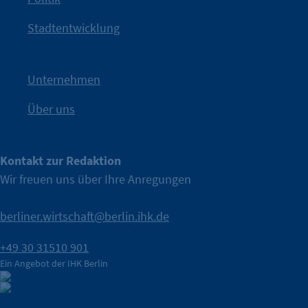
IHK?“
wurde bewusst Neugier geweckt und Gespräche
Kampagne der IHK Berlin in die nächste Stufe. Mit
„WTF is
Stadtentwicklung
Nach einer aufmerksamkeitsstarken Teaserphase geht die
IHK Berlin. Offizieller Unterstützer der Berliner Wirtschaft.
Unternehmen
Über uns
Kontakt zur Redaktion
Wir freuen uns über Ihre Anregungen
berliner.wirtschaft@berlin.ihk.de
+49 30 31510 901
Ein Angebot der IHK Berlin