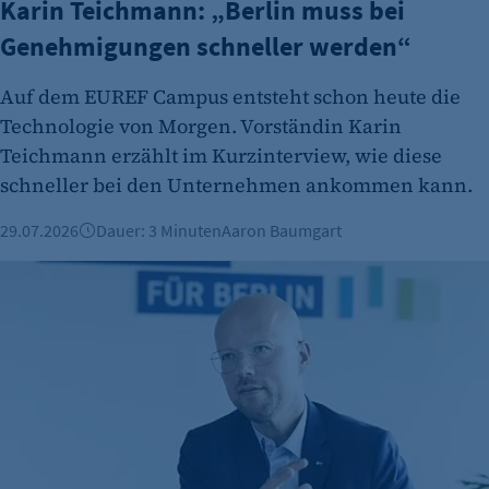
Karin Teichmann: „Berlin muss bei
Anbieter:
Genehmigungen schneller werden“
etracker GmbH
Zweck:
Auf dem EUREF Campus entsteht schon heute die
Es erlaubt eTracker Cookies zu setzen.
Technologie von Morgen. Vorständin Karin
Teichmann erzählt im Kurzinterview, wie diese
Cookie Laufzeit:
schneller bei den Unternehmen ankommen kann.
480 Tage
etracker Analytics
29.07.2026
Dauer: 3 Minuten
Aaron Baumgart
Name:
IHK-Präsident im Interview: "Die Empörung ist weiterhin gr
isSdEnabled
Anbieter:
etracker GmbH
Zweck:
Erkennung, ob bei dem Besucher die
Scrolltiefe gemessen wird.