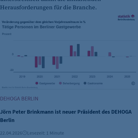
Herausforderungen für die Branche.
A
Jörn Peter Brinkmann ist neuer Präsident des DEHOGA Berl
DEHOGA BERLIN
Jörn Peter Brinkmann ist neuer Präsident des DEHOGA
Berlin
22.04.2026
Lesezeit: 1 Minute