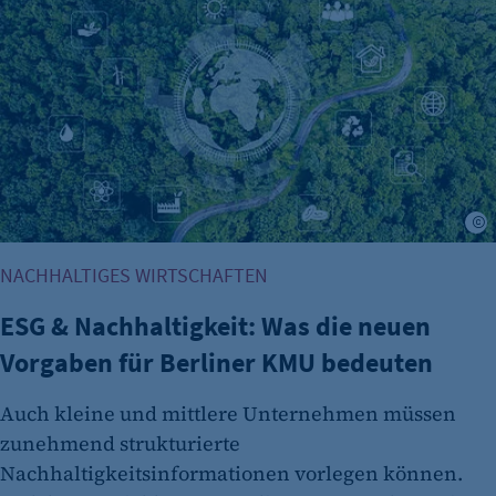
Identifizierung verwendet.
Cookie Laufzeit:
Session
Cookie Consent
Name:
cookie_consent
K
Zweck:
Dieser Cookie speichert die ausgewählten
NACHHALTIGES WIRTSCHAFTEN
Einverständnis-Optionen des Benutzers
ESG & Nachhaltigkeit: Was die neuen
Cookie Laufzeit:
Vorgaben für Berliner KMU bedeuten
1 Jahr
Auch kleine und mittlere Unternehmen müssen
zunehmend strukturierte
Nachhaltigkeitsinformationen vorlegen können.