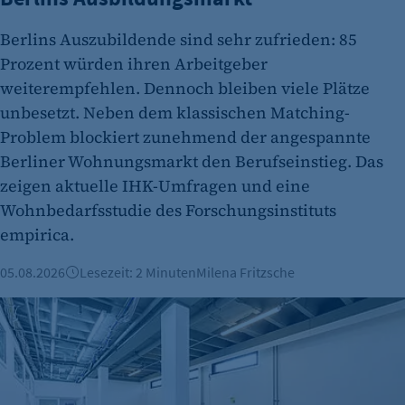
etracker Analytics
Name:
Berlins Auszubildende sind sehr zufrieden: 85
et_oi_v2
Prozent würden ihren Arbeitgeber
weiterempfehlen. Dennoch bleiben viele Plätze
Anbieter:
unbesetzt. Neben dem klassischen Matching-
etracker GmbH
Problem blockiert zunehmend der angespannte
Zweck:
Berliner Wohnungsmarkt den Berufseinstieg. Das
Cookie Erkennung
zeigen aktuelle IHK-Umfragen und eine
Cookie Laufzeit:
Wohnbedarfsstudie des Forschungsinstituts
2 Jahre
empirica.
etracker Analytics
05.08.2026
Lesezeit: 2 Minuten
Milena Fritzsche
Name:
Büroimmobilien Berlin: Starkes Wachstum im ersten Halbj
et_allow_cookies
Anbieter:
etracker GmbH