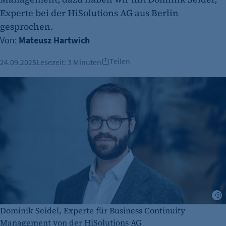
Experte bei der HiSolutions AG aus Berlin
gesprochen.
Von:
Mateusz Hartwich
Teilen
24.09.2025
Lesezeit:
3 Minuten
S
Dominik Seidel, Experte für Business Continuity
Management von der HiSolutions AG