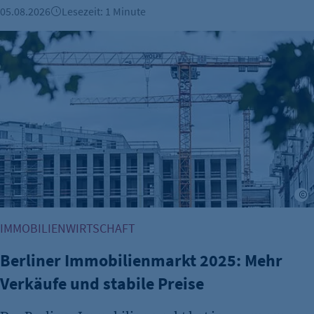
05.08.2026
Lesezeit: 1 Minute
Berliner Immobilienmarkt 2025: Mehr Verkäufe und stabile 
A
IMMOBILIENWIRTSCHAFT
Berliner Immobilienmarkt 2025: Mehr
Verkäufe und stabile Preise