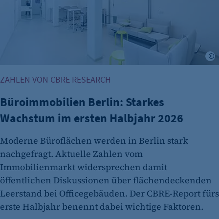
Zweck:
Es erlaubt eTracker Cookies zu setzen.
Cookie Laufzeit:
480 Tage
©
etracker Analytics
ZAHLEN VON CBRE RESEARCH
Name:
isSdEnabled
Büroimmobilien Berlin: Starkes
Anbieter:
Wachstum im ersten Halbjahr 2026
etracker GmbH
Moderne Büroflächen werden in Berlin stark
Zweck:
Erkennung, ob bei dem Besucher die
nachgefragt. Aktuelle Zahlen vom
Scrolltiefe gemessen wird.
Immobilienmarkt widersprechen damit
öffentlichen Diskussionen über flächendeckenden
Cookie Laufzeit:
Leerstand bei Officegebäuden. Der CBRE-Report fürs
24 Std.
erste Halbjahr benennt dabei wichtige Faktoren.