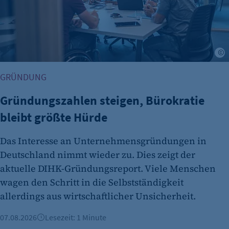
Tracking Opt-In ausgespielt wird. Wird auch
für ein eventuelles Opt-Out verwendet.
Cookie Laufzeit:
"no" - 50 Jahre "yes" - 480 Tage
A
fe_typo_user
GRÜNDUNG
Name:
fe_typo_user
Gründungszahlen steigen, Bürokratie
bleibt größte Hürde
Anbieter:
CMS TYPO3
Das Interesse an Unternehmensgründungen in
Zweck:
Deutschland nimmt wieder zu. Dies zeigt der
Session-Cookie für die Verwaltung von
aktuelle DIHK-Gründungsreport. Viele Menschen
Benutzer-Sessions (z. B. bei Login, Umfrage
wagen den Schritt in die Selbstständigkeit
oder Formularen). Wird auch bei Caching zur
allerdings aus wirtschaftlicher Unsicherheit.
Identifizierung verwendet.
Cookie Laufzeit:
07.08.2026
Lesezeit: 1 Minute