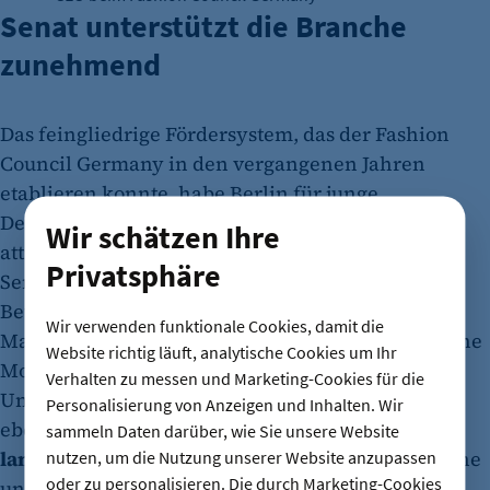
Senat unterstützt die Branche
zunehmend
Das feingliedrige Fördersystem, das der Fashion
Council Germany in den vergangenen Jahren
etablieren konnte, habe Berlin für junge
Designerinnen und Designer zunehmend
Wir schätzen Ihre
attraktiver macht. “Wir konnten zum Beispiel die
Privatsphäre
Senatsverwaltung für Wirtschaft, Energie und
Betriebe dafür gewinnen, jede Saison knapp 20
Wir verwenden funktionale Cookies, damit die
Marken finanziell zu unterstützen, damit sie eigene
Website richtig läuft, analytische Cookies um Ihr
Modenschauen realisieren können," so Lipinski.
Verhalten zu messen und Marketing-Cookies für die
Unternehmerin Esther Perbandt sieht hier
Personalisierung von Anzeigen und Inhalten. Wir
ebenfalls großen Bedarf, vor allem hinsichtlich
sammeln Daten darüber, wie Sie unsere Website
langfristiger Förderstrukturen
: "Besonders kleine
nutzen, um die Nutzung unserer Website anzupassen
oder zu personalisieren. Die durch Marketing-Cookies
und mittlere Labels benötigen Unterstützung bei