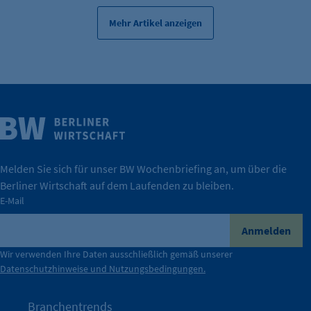
Mehr Artikel anzeigen
Weitere Infos
Wirtschaft.
IHK Berlin. Offizieller Unterstützer der Berliner
Melden Sie sich für unser BW Wochenbriefing an, um über die
Berliner Wirtschaft auf dem Laufenden zu bleiben.
tatsächlich unterstützt.
E-Mail
konkret bedeutet – und wie die IHK Berlin Unternehmen
Durch ihre Perspektiven wird deutlich, was der Claim
Anmelden
der Berliner Wirtschaft.
Wir verwenden Ihre Daten ausschließlich gemäß unserer
Datenschutzhinweise und Nutzungsbedingungen.
Die Unternehmer stehen stellvertretend für die Vielfalt
mit Haltung.
Branchentrends