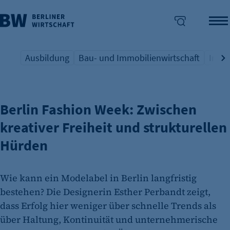
Ausbildung
Bau- und Immobilienwirtschaft
Indus
MODEBRANCHE IM FOKUS
Übersicht Schlagwort
Übersicht Schlagwort
Übers
enü überspringen
Berlin Fashion Week: Zwischen
kreativer Freiheit und strukturellen
Hürden
Wie kann ein Modelabel in Berlin langfristig
bestehen? Die Designerin Esther Perbandt zeigt,
dass Erfolg hier weniger über schnelle Trends als
über Haltung, Kontinuität und unternehmerische