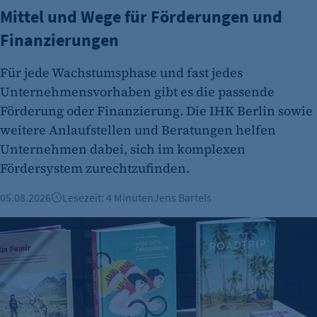
Mittel und Wege für Förderungen und
Finanzierungen
Für jede Wachstumsphase und fast jedes
etracker Analytics
Unternehmensvorhaben gibt es die passende
Förderung oder Finanzierung. Die IHK Berlin sowie
Name:
weitere Anlaufstellen und Beratungen helfen
et_oi_v2
Unternehmen dabei, sich im komplexen
Anbieter:
Fördersystem zurechtzufinden.
etracker GmbH
05.08.2026
Lesezeit: 4 Minuten
Jens Bartels
Zweck:
Cookie Erkennung
Vorgestellt: Marianna Hillmer, Reisedepeschen
Cookie Laufzeit:
2 Jahre
etracker Analytics