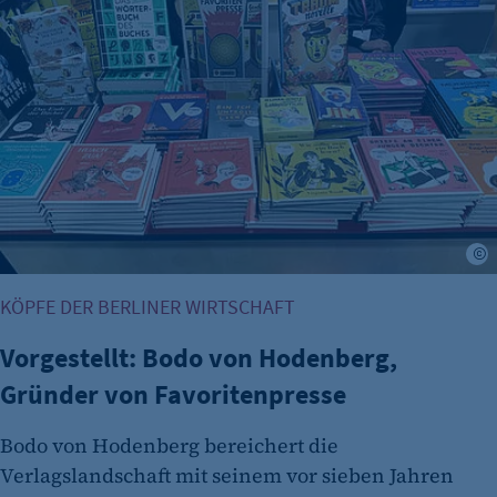
Vorgestellt: Bodo von Hodenberg, Gründer von Favoritenpr
Scrolltiefe gemessen wird.
Cookie Laufzeit:
24 Std.
F
KÖPFE DER BERLINER WIRTSCHAFT
Vorgestellt: Bodo von Hodenberg,
Gründer von Favoritenpresse
Bodo von Hodenberg bereichert die
Verlagslandschaft mit seinem vor sieben Jahren