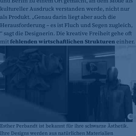
und Berlin zu einem Ort gemacht, an dem Mode als
kultureller Ausdruck verstanden werde, nicht nur
als Produkt. „Genau darin liegt aber auch die
Herausforderung – es ist Fluch und Segen zugleich,
“ sagt die Designerin. Die kreative Freiheit gehe oft
mit
fehlenden wirtschaftlichen Strukturen
einher.
B
Esther Perbandt ist bekannt für ihre schwarze Ästhetik.
Ihre Designs werden aus natürlichen Materialien