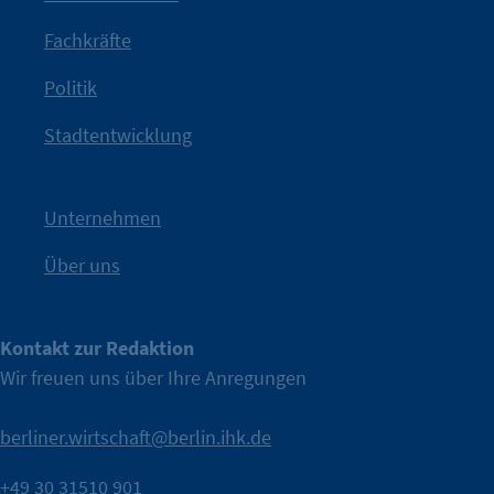
Jetzt löst die Kammer diese Frage auf – klar, sichtbar und
Fachkräfte
angestoßen.
Politik
IHK?“
wurde bewusst Neugier geweckt und Gespräche
Kampagne der IHK Berlin in die nächste Stufe. Mit
„WTF is
Stadtentwicklung
Nach einer aufmerksamkeitsstarken Teaserphase geht die
IHK Berlin. Offizieller Unterstützer der Berliner Wirtschaft.
Unternehmen
Über uns
Kontakt zur Redaktion
Wir freuen uns über Ihre Anregungen
berliner.wirtschaft@berlin.ihk.de
+49 30 31510 901