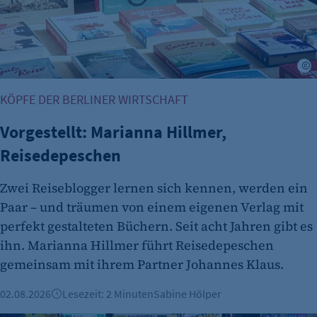
Name:
et_allow_cookies
Anbieter:
etracker GmbH
J
Zweck:
KÖPFE DER BERLINER WIRTSCHAFT
Es erlaubt eTracker Cookies zu setzen.
Vorgestellt: Marianna Hillmer,
Cookie Laufzeit:
480 Tage
Reisedepeschen
etracker Analytics
Zwei Reiseblogger lernen sich kennen, werden ein
Name:
Paar – und träumen von einem eigenen Verlag mit
isSdEnabled
perfekt gestalteten Büchern. Seit acht Jahren gibt es
ihn. Marianna Hillmer führt Reisedepeschen
Anbieter:
gemeinsam mit ihrem Partner Johannes Klaus.
etracker GmbH
Zweck:
02.08.2026
Lesezeit: 2 Minuten
Sabine Hölper
Erkennung, ob bei dem Besucher die