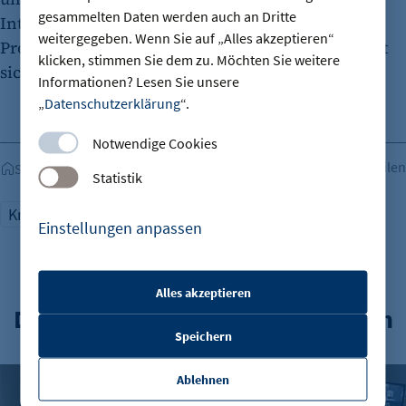
gesammelten Daten werden auch an Dritte
Internationalisierung, Digitalisierung und
weitergegeben. Wenn Sie auf „Alles akzeptieren“
Produktion in Europa – seit einigen Jahren bewegt
klicken, stimmen Sie dem zu. Möchten Sie weitere
sich hier etwas."
Informationen? Lesen Sie unsere
„
Datenschutzerklärung
“.
Notwendige Cookies
Teilen
Startseite
Statistik
Kreativwirtschaft
Einstellungen anpassen
Alles akzeptieren
etracker Sitzungs-Cookie
Das könnte Sie auch interessieren
Speichern
Name:
et_oi_v2
Vorgestellt: Martin Schröder, PACE Media Development Gm
Ablehnen
Anbieter: