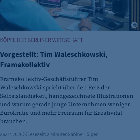
F
KÖPFE DER BERLINER WIRTSCHAFT
Vorgestellt: Tim Waleschkowski,
Framekollektiv
Framekollektiv-Geschäftsführer Tim
Waleschkowski spricht über den Reiz der
Selbstständigkeit, handgezeichnete Illustrationen
und warum gerade junge Unternehmen weniger
Bürokratie und mehr Freiraum für Kreativität
brauchen.
26.07.2026
Lesezeit: 2 Minuten
Sabine Hölper