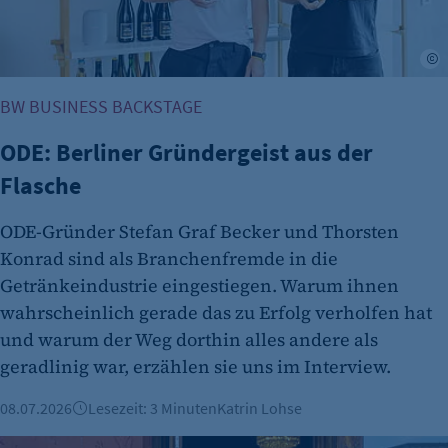
Anbieter:
etracker GmbH
J
Zweck:
Es erlaubt eTracker Cookies zu setzen.
BW BUSINESS BACKSTAGE
Cookie Laufzeit:
ODE: Berliner Gründergeist aus der
480 Tage
Flasche
etracker Analytics
ODE-Gründer Stefan Graf Becker und Thorsten
Name:
Konrad sind als Branchenfremde in die
isSdEnabled
Getränkeindustrie eingestiegen. Warum ihnen
Anbieter:
wahrscheinlich gerade das zu Erfolg verholfen hat
etracker GmbH
und warum der Weg dorthin alles andere als
Zweck:
geradlinig war, erzählen sie uns im Interview.
Erkennung, ob bei dem Besucher die
Scrolltiefe gemessen wird.
08.07.2026
Lesezeit: 3 Minuten
Katrin Lohse
Cookie Laufzeit: