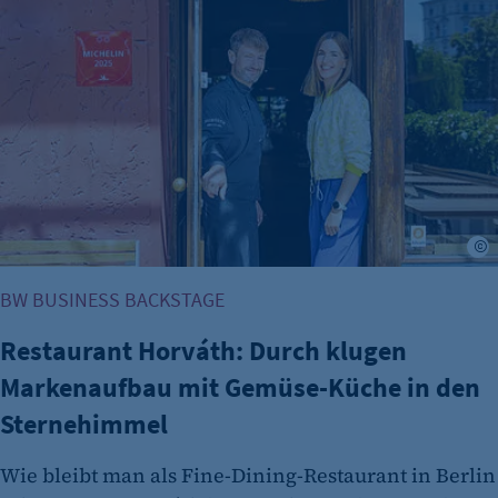
Restaurant Horváth: Durch klugen Markenaufbau mit Gem
24 Std.
r
BW BUSINESS BACKSTAGE
Restaurant Horváth: Durch klugen
Markenaufbau mit Gemüse-Küche in den
Sternehimmel
Wie bleibt man als Fine-Dining-Restaurant in Berlin