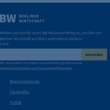
Weitere Infos
Wirtschaft.
IHK Berlin. Offizieller Unterstützer der Berliner
Melden Sie sich für unser BW Wochenbriefing an, um über die
Berliner Wirtschaft auf dem Laufenden zu bleiben.
tatsächlich unterstützt.
E-Mail
konkret bedeutet – und wie die IHK Berlin Unternehmen
Durch ihre Perspektiven wird deutlich, was der Claim
Anmelden
der Berliner Wirtschaft.
Wir verwenden Ihre Daten ausschließlich gemäß unserer
Datenschutzhinweise und Nutzungsbedingungen.
Die Unternehmer stehen stellvertretend für die Vielfalt
mit Haltung.
Branchentrends
Jetzt löst die Kammer diese Frage auf – klar, sichtbar und
Fachkräfte
angestoßen.
Politik
IHK?“
wurde bewusst Neugier geweckt und Gespräche