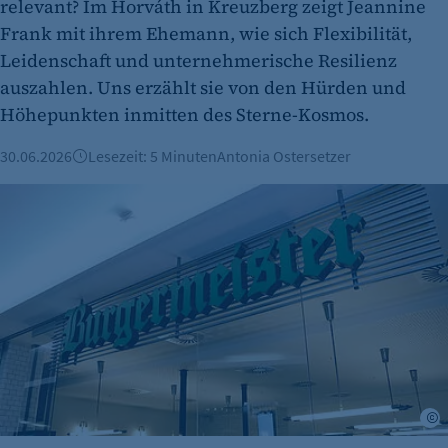
relevant? Im Horváth in Kreuzberg zeigt Jeannine
Frank mit ihrem Ehemann, wie sich Flexibilität,
Leidenschaft und unternehmerische Resilienz
auszahlen. Uns erzählt sie von den Hürden und
Höhepunkten inmitten des Sterne-Kosmos.
30.06.2026
Lesezeit: 5 Minuten
Antonia Ostersetzer
Burgermeister expandiert nach Österreich
©