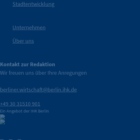
Kampagne der IHK Berlin in die nächste Stufe. Mit
„WTF is
Stadtentwicklung
Nach einer aufmerksamkeitsstarken Teaserphase geht die
IHK Berlin. Offizieller Unterstützer der Berliner Wirtschaft.
Unternehmen
Über uns
Kontakt zur Redaktion
Wir freuen uns über Ihre Anregungen
berliner.wirtschaft@berlin.ihk.de
+49 30 31510 901
Ein Angebot der IHK Berlin