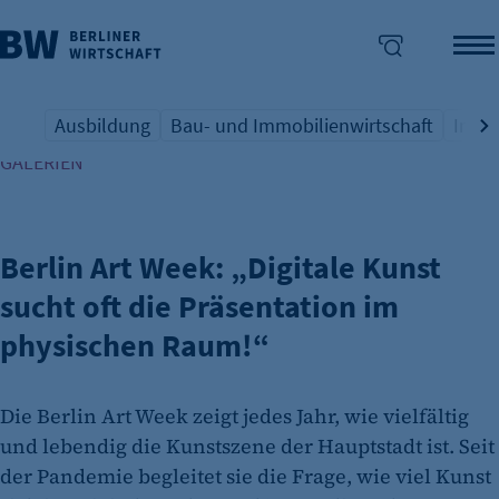
Ausbildung
Bau- und Immobilienwirtschaft
Indus
ANDREAS HERRMANN, LANDESVERBAND BERLINER
Übersicht Schlagwort
Übersicht Schlagwort
Übers
enü überspringen
GALERIEN
Berlin Art Week: „Digitale Kunst
sucht oft die Präsentation im
physischen Raum!“
Die Berlin Art Week zeigt jedes Jahr, wie vielfältig
und lebendig die Kunstszene der Hauptstadt ist. Seit
der Pandemie begleitet sie die Frage, wie viel Kunst