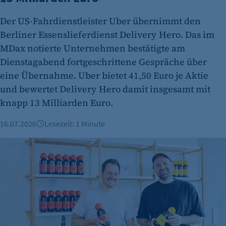
Der US-Fahrdienstleister Uber übernimmt den
Berliner Essenslieferdienst Delivery Hero. Das im
etracker Analytics
MDax notierte Unternehmen bestätigte am
Name:
Dienstagabend fortgeschrittene Gespräche über
et_oi_v2
eine Übernahme. Uber bietet 41,50 Euro je Aktie
Anbieter:
und bewertet Delivery Hero damit insgesamt mit
etracker GmbH
knapp 13 Milliarden Euro.
Zweck:
16.07.2026
Lesezeit: 1 Minute
Cookie Erkennung
ODE: Berliner Gründergeist aus der Flasche
Cookie Laufzeit:
2 Jahre
etracker Analytics
Name:
et_allow_cookies