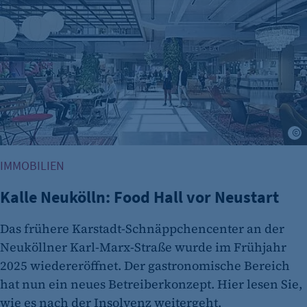
Zweck:
Opt-In Cookie speichert die Entscheidung des
Besuchers, wenn auf der Seite des Kunden das
Tracking Opt-In ausgespielt wird. Wird auch
für ein eventuelles Opt-Out verwendet.
Cookie Laufzeit:
"no" - 50 Jahre "yes" - 480 Tage
M
fe_typo_user
Name:
IMMOBILIEN
fe_typo_user
Kalle Neukölln: Food Hall vor Neustart
Anbieter:
CMS TYPO3
Das frühere Karstadt-Schnäppchencenter an der
Neuköllner Karl-Marx-Straße wurde im Frühjahr
Zweck:
Session-Cookie für die Verwaltung von
2025 wiedereröffnet. Der gastronomische Bereich
Benutzer-Sessions (z. B. bei Login, Umfrage
hat nun ein neues Betreiberkonzept. Hier lesen Sie,
oder Formularen). Wird auch bei Caching zur
wie es nach der Insolvenz weitergeht.